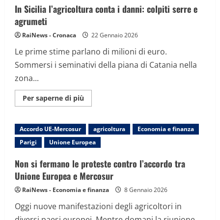
umanitaria
In Sicilia l’agricoltura conta i danni: colpiti serre e
in
Sud
agrumeti
Sudan
RaiNews - Cronaca
22 Gennaio 2026
Le prime stime parlano di milioni di euro.
Sommersi i seminativi della piana di Catania nella
zona...
Maggiori
Per saperne di più
informazioni
su
In
Sicilia
Accordo UE-Mercosur
agricoltura
Economia e finanza
l’agricoltura
conta
Parigi
Unione Europea
i
danni:
colpiti
Non si fermano le proteste contro l’accordo tra
serre
e
Unione Europea e Mercosur
agrumeti
RaiNews - Economia e finanza
8 Gennaio 2026
Oggi nuove manifestazioni degli agricoltori in
diversi paesi europei. Mentre domani la riunione