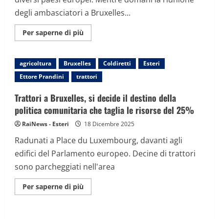
degli ambasciatori a Bruxelles...
Maggiori
Per saperne di più
informazioni
su
Non
si
agricoltura
Bruxelles
Coldiretti
Esteri
fermano
le
Ettore Prandini
trattori
proteste
contro
l’accordo
Trattori a Bruxelles, si decide il destino della
tra
Unione
politica comunitaria che taglia le risorse del 25%
Europea
e
RaiNews - Esteri
18 Dicembre 2025
Mercosur
Radunati a Place du Luxembourg, davanti agli
edifici del Parlamento europeo. Decine di trattori
sono parcheggiati nell'area
Maggiori
Per saperne di più
informazioni
su
Trattori
a