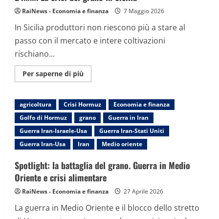
il
RaiNews - Economia e finanza
7 Maggio 2026
Pil,
su
In Sicilia produttori non riescono più a stare al
il
debito
passo con il mercato e intere coltivazioni
e
lavoro
rischiano...
fermo
Maggiori
Per saperne di più
informazioni
su
24MM.
La
agricoltura
Crisi Hormuz
Economia e finanza
crisi
del
Golfo di Hormuz
grano
Guerra in Iran
grano
in
Guerra Iran-Israele-Usa
Guerra Iran-Stati Uniti
Sicilia
Guerra Iran-Usa
Iran
Medio oriente
Spotlight: la battaglia del grano. Guerra in Medio
Oriente e crisi alimentare
RaiNews - Economia e finanza
27 Aprile 2026
La guerra in Medio Oriente e il blocco dello stretto