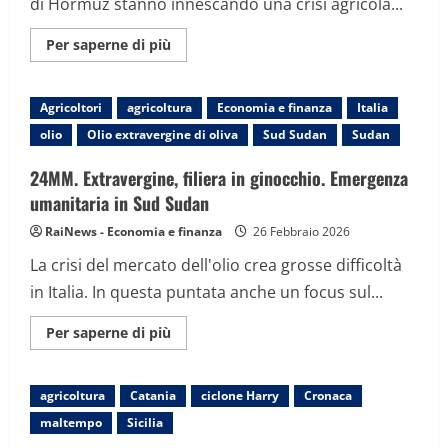
di Hormuz stanno innescando una crisi agricola...
Maggiori
Per saperne di più
informazioni
su
Spotlight:
la
Agricoltori
agricoltura
Economia e finanza
Italia
battaglia
del
olio
Olio extravergine di oliva
Sud Sudan
Sudan
grano.
Guerra
in
24MM. Extravergine, filiera in ginocchio. Emergenza
Medio
Oriente
umanitaria in Sud Sudan
e
crisi
RaiNews - Economia e finanza
26 Febbraio 2026
alimentare
La crisi del mercato dell'olio crea grosse difficoltà
in Italia. In questa puntata anche un focus sul...
Maggiori
Per saperne di più
informazioni
su
24MM.
Extravergine,
agricoltura
Catania
ciclone Harry
Cronaca
filiera
in
maltempo
Sicilia
ginocchio.
Emergenza