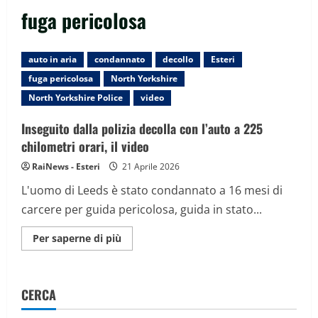
fuga pericolosa
auto in aria
condannato
decollo
Esteri
fuga pericolosa
North Yorkshire
North Yorkshire Police
video
Inseguito dalla polizia decolla con l’auto a 225
chilometri orari, il video
RaiNews - Esteri
21 Aprile 2026
L'uomo di Leeds è stato condannato a 16 mesi di
carcere per guida pericolosa, guida in stato...
Maggiori
Per saperne di più
informazioni
su
Inseguito
dalla
polizia
CERCA
decolla
con
l’auto