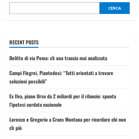
a
225
CERCA
chilometri
orari,
il
video
RECENT POSTS
Delitto di via Poma: c’è una traccia mai analizzata
Campi Flegrei, Piantedosi: “Tutti orientati a trovare
soluzioni possibili”
Ex Ilva, piano Urso da 2 miliardi per il rilancio: spunta
l’ipotesi cordata nazionale
Lorenzo e Gregorio a Crans Montana per ricordare chi non
c’è più