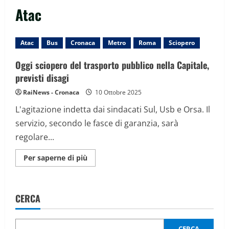
Atac
Atac
Bus
Cronaca
Metro
Roma
Sciopero
Oggi sciopero del trasporto pubblico nella Capitale,
previsti disagi
RaiNews - Cronaca
10 Ottobre 2025
L'agitazione indetta dai sindacati Sul, Usb e Orsa. Il
servizio, secondo le fasce di garanzia, sarà
regolare...
Maggiori
Per saperne di più
informazioni
su
Oggi
sciopero
del
CERCA
trasporto
pubblico
nella
Capitale,
previsti
CERCA