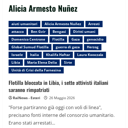
Alicia Armesto Nuñez
aiuti umanitari
Alicia Armesto Nuñez
Arresti
attacco
Ben Gvir
Bengasi
Diritti umani
Domenico Centrone
Flotilla
Gaza
genocidio
Global Sumud Flotilla
guerra di gaza
Herzog
Israele
Italia
Khalifa Haftar
Laura Kwoczała
Libia
Maria Elena Delia
Sirte
Unità di Crisi della Farnesina
Flotilla bloccata in Libia, i sette attivisti italiani
saranno rimpatriati
RaiNews - Esteri
26 Maggio 2026
"Forse partiranno già oggi con voli di linea",
precisano fonti interne del consorzio umanitario.
Erano stati arrestati...