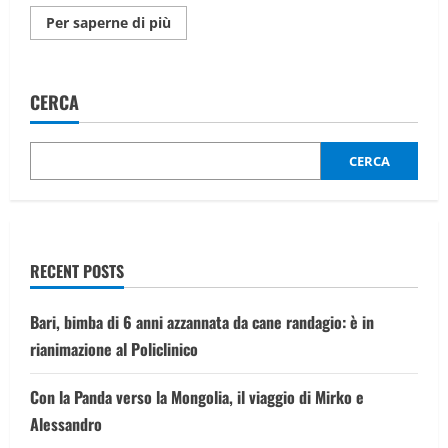
Maggiori
Per saperne di più
informazioni
su
Flotilla
bloccata
in
CERCA
Libia,
i
sette
attivisti
italiani
CERCA
saranno
rimpatriati
RECENT POSTS
Bari, bimba di 6 anni azzannata da cane randagio: è in
rianimazione al Policlinico
Con la Panda verso la Mongolia, il viaggio di Mirko e
Alessandro