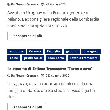
Nordio
RaiNews - Cronaca
29 Aprile 2026
chiarisca
Avviate in Uruguay dalla Procura generale di
Milano. L’ex consigliera regionale della Lombardia
conferma la propria correttezza
Maggiori
Per saperne di più
informazioni
su
Grazia
a
adozione
Cronaca
Famiglia
genitori
Instagram
Nicole
Minetti,
Lecce
profili social
scomparsa
Tatania Tramacere
verifiche
sull’autenticità
della
La mamma di Tatiana Tramacere: “Torna a casa”
sentenza
di
RaiNews - Cronaca
2 Dicembre 2025
adozione
La ragazza, ucraina adottata da piccola da una
famiglia di Nardò, oltre a studiare psicologia ha
due...
Maggiori
Per saperne di più