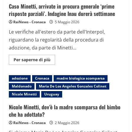
documenti
Caso Minetti, arrivate in procura generale ‘prime
di
adozione
risposte parziali’. Indagine Inau durerà settimane
RaiNews - Cronaca
5 Maggio 2026
Le verifiche all'estero da parte dell'Interpol,
riguardano la regolarità della procedura di
adozione, da parte di Minetti...
Maggiori
Per saperne di più
informazioni
su
Caso
Minetti,
adozione
Cronaca
madre biologica scomparsa
arrivate
in
Maldonado
Maria De Los Angeles Gonzales Colinet
procura
generale
Nicole Minetti
Uruguay
‘prime
risposte
parziali’.
Nicole Minetti, dov’è la madre scomparsa del bimbo
Indagine
Inau
che ha adottato?
durerà
settimane
RaiNews - Cronaca
2 Maggio 2026