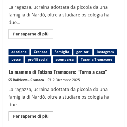
La ragazza, ucraina adottata da piccola da una
famiglia di Nardò, oltre a studiare psicologia ha
due...
Maggiori
Per saperne di più
informazioni
su
La
mamma
adozione
Cronaca
Famiglia
genitori
Instagram
di
Tatiana
Lecce
profili social
scomparsa
Tatania Tramacere
Tramacere:
“Torna
a
La mamma di Tatiana Tramacere: “Torna a casa”
casa”
RaiNews - Cronaca
2 Dicembre 2025
La ragazza, ucraina adottata da piccola da una
famiglia di Nardò, oltre a studiare psicologia ha
due...
Maggiori
Per saperne di più
informazioni
su