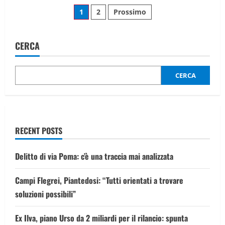
La
Paginazione
mamma
1
2
Prossimo
di
Tatiana
degli
Tramacere:
“Torna
a
CERCA
articoli
casa”
CERCA
RECENT POSTS
Delitto di via Poma: c’è una traccia mai analizzata
Campi Flegrei, Piantedosi: “Tutti orientati a trovare
soluzioni possibili”
Ex Ilva, piano Urso da 2 miliardi per il rilancio: spunta