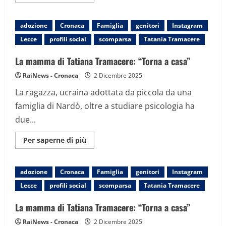
informazioni
su
La
mamma
adozione
Cronaca
Famiglia
genitori
Instagram
di
Tatiana
Lecce
profili social
scomparsa
Tatania Tramacere
Tramacere:
“Torna
a
La mamma di Tatiana Tramacere: “Torna a casa”
casa”
RaiNews - Cronaca
2 Dicembre 2025
La ragazza, ucraina adottata da piccola da una
famiglia di Nardò, oltre a studiare psicologia ha
due...
Maggiori
Per saperne di più
informazioni
su
La
mamma
adozione
Cronaca
Famiglia
genitori
Instagram
di
Tatiana
Lecce
profili social
scomparsa
Tatania Tramacere
Tramacere:
“Torna
a
La mamma di Tatiana Tramacere: “Torna a casa”
casa”
RaiNews - Cronaca
2 Dicembre 2025