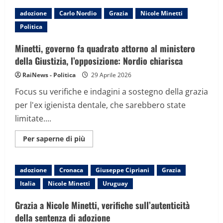
Caso
Minetti,
adozione
Carlo Nordio
Grazia
Nicole Minetti
l’adozione
del
Politica
bimbo
sarebbe
“irregolare”
Minetti, governo fa quadrato attorno al ministero
per
la
della Giustizia, l’opposizione: Nordio chiarisca
polizia
giudiziaria
RaiNews - Politica
29 Aprile 2026
uruguaiana
Focus su verifiche e indagini a sostegno della grazia
per l'ex igienista dentale, che sarebbero state
limitate....
Maggiori
Per saperne di più
informazioni
su
Minetti,
governo
adozione
Cronaca
Giuseppe Cipriani
Grazia
fa
quadrato
Italia
Nicole Minetti
Uruguay
attorno
al
ministero
Grazia a Nicole Minetti, verifiche sull’autenticità
della
Giustizia,
della sentenza di adozione
l’opposizione: