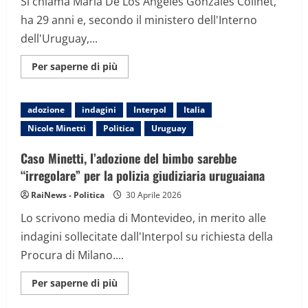
Si chiama Maria De Los Angeles Gonzales Colinet,
ha 29 anni e, secondo il ministero dell'Interno
dell'Uruguay,...
Maggiori
Per saperne di più
informazioni
su
Nicole
Minetti,
adozione
indagini
Interpol
Italia
dov’è
la
Nicole Minetti
Politica
Uruguay
madre
scomparsa
del
Caso Minetti, l’adozione del bimbo sarebbe
bimbo
che
“irregolare” per la polizia giudiziaria uruguaiana
ha
adottato?
RaiNews - Politica
30 Aprile 2026
Lo scrivono media di Montevideo, in merito alle
indagini sollecitate dall'Interpol su richiesta della
Procura di Milano....
Maggiori
Per saperne di più
informazioni
su