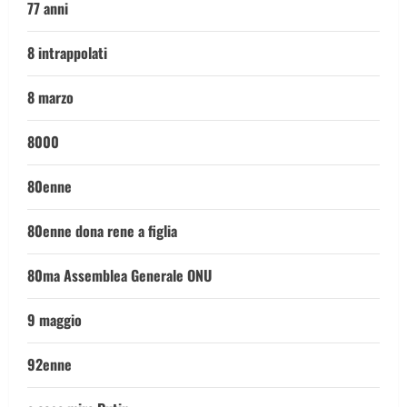
77 anni
8 intrappolati
8 marzo
8000
80enne
80enne dona rene a figlia
80ma Assemblea Generale ONU
9 maggio
92enne