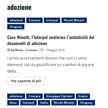
adozione
adozione
Cronaca
Interpol
Nicole Minetti
Uruguay
Caso Minetti, l’Interpol conferma l’autenticità dei
documenti di adozione
RaiNews - Cronaca
7 Maggio 2026
I primi accertamenti dicono che non ci sono
elementi tali da giustificare un cambio di parere
della...
Maggiori
Per saperne di più
informazioni
su
Caso
Minetti,
adozione
Cronaca
Giuseppe Cipriani
Grazia
l’Interpol
conferma
Ibiza
Interpol
Italia
Nicole Minetti
Uruguay
l’autenticità
dei