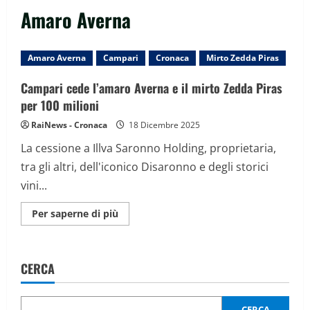
Amaro Averna
Amaro Averna
Campari
Cronaca
Mirto Zedda Piras
Campari cede l’amaro Averna e il mirto Zedda Piras
per 100 milioni
RaiNews - Cronaca
18 Dicembre 2025
La cessione a Illva Saronno Holding, proprietaria,
tra gli altri, dell'iconico Disaronno e degli storici
vini...
Maggiori
Per saperne di più
informazioni
su
Campari
cede
l’amaro
CERCA
Averna
e
il
mirto
Zedda
CERCA