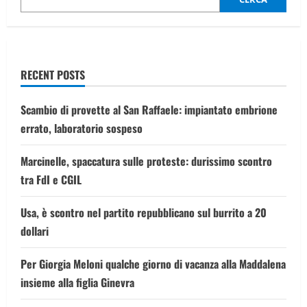
Piras
per
100
milioni
RECENT POSTS
Scambio di provette al San Raffaele: impiantato embrione
errato, laboratorio sospeso
Marcinelle, spaccatura sulle proteste: durissimo scontro
tra FdI e CGIL
Usa, è scontro nel partito repubblicano sul burrito a 20
dollari
Per Giorgia Meloni qualche giorno di vacanza alla Maddalena
insieme alla figlia Ginevra