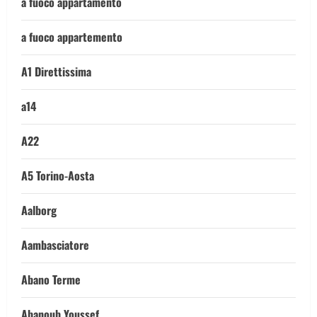
a fuoco appartamento
a fuoco appartemento
A1 Direttissima
a14
A22
A5 Torino-Aosta
Aalborg
Aambasciatore
Abano Terme
Abanoub Youssef