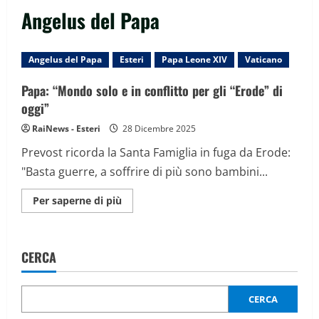
Angelus del Papa
Angelus del Papa
Esteri
Papa Leone XIV
Vaticano
Papa: “Mondo solo e in conflitto per gli “Erode” di
oggi”
RaiNews - Esteri
28 Dicembre 2025
Prevost ricorda la Santa Famiglia in fuga da Erode:
"Basta guerre, a soffrire di più sono bambini...
Maggiori
Per saperne di più
informazioni
su
Papa:
“Mondo
solo
CERCA
e
in
conflitto
per
gli
CERCA
“Erode”