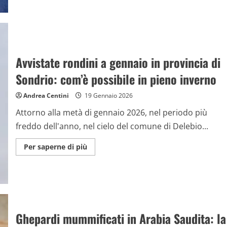
Ora
sappiamo
perché
il
pene
umano
è
così
Avvistate rondini a gennaio in provincia di
grande:
“Ha
due
Sondrio: com’è possibile in pieno inverno
scopi”
Andrea Centini
19 Gennaio 2026
Attorno alla metà di gennaio 2026, nel periodo più
freddo dell'anno, nel cielo del comune di Delebio...
Maggiori
Per saperne di più
informazioni
su
Avvistate
rondini
a
gennaio
in
provincia
di
Ghepardi mummificati in Arabia Saudita: la
Sondrio:
com’è