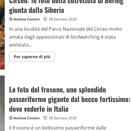
Circeo: le foto della cutrettola di Bering
video
degli
giunta dalla Siberia
uccelli
marini
che
Andrea Centini
28 Gennaio 2026
si
tuffano
In una località del Parco Nazionale del Circeo molto
come
frecce
amata dagli appassionati di birdwatching è stata
avvistata...
Maggiori
Per saperne di più
informazioni
su
Rarissimo
uccello
avvistato
al
Parco
Le foto del frosone, uno splendido
del
Circeo:
passeriforme gigante dal becco fortissimo:
le
foto
della
dove vederlo in Italia
cutrettola
di
Bering
Andrea Centini
26 Gennaio 2026
giunta
dalla
Il frosone è un bellissimo passeriforme dalle
Siberia