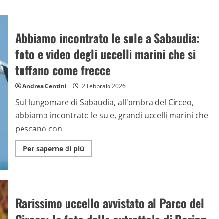
Abbiamo incontrato le sule a Sabaudia:
foto e video degli uccelli marini che si
tuffano come frecce
Andrea Centini
2 Febbraio 2026
Sul lungomare di Sabaudia, all'ombra del Circeo,
abbiamo incontrato le sule, grandi uccelli marini che
pescano con...
Maggiori
Per saperne di più
informazioni
su
Abbiamo
incontrato
le
sule
a
Rarissimo uccello avvistato al Parco del
Sabaudia:
foto
e