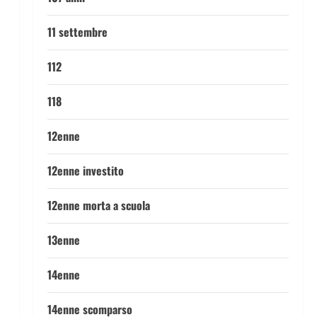
11 settembre
112
118
12enne
12enne investito
12enne morta a scuola
13enne
14enne
14enne scomparso