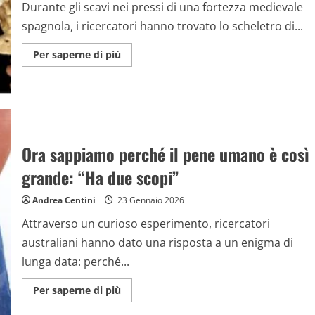
la
Durante gli scavi nei pressi di una fortezza medievale
specie
coinvolta
spagnola, i ricercatori hanno trovato lo scheletro di...
Maggiori
Per saperne di più
informazioni
su
Un
cavaliere
medievale
morto
in
battaglia
era
Ora sappiamo perché il pene umano è così
affetto
da
grande: “Ha due scopi”
una
rara
sindrome:
Andrea Centini
23 Gennaio 2026
la
scoperta
degli
Attraverso un curioso esperimento, ricercatori
archeologi
australiani hanno dato una risposta a un enigma di
lunga data: perché...
Maggiori
Per saperne di più
informazioni
su