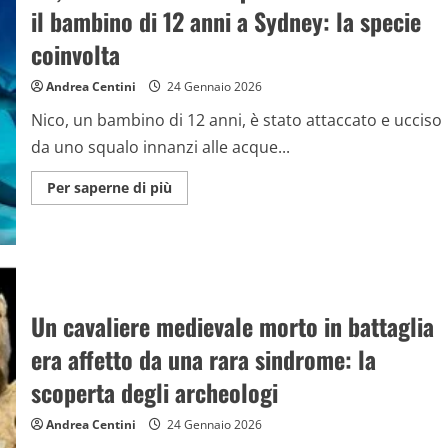
fa
il bambino di 12 anni a Sydney: la specie
potrebbe
essere
una
coinvolta
forma
di
vita
Andrea Centini
24 Gennaio 2026
sconosciuta
Nico, un bambino di 12 anni, è stato attaccato e ucciso
da uno squalo innanzi alle acque...
Maggiori
Per saperne di più
informazioni
su
No,
non
è
stato
uno
squalo
toro
Un cavaliere medievale morto in battaglia
a
uccidere
era affetto da una rara sindrome: la
il
bambino
di
scoperta degli archeologi
12
anni
a
Andrea Centini
24 Gennaio 2026
Sydney: