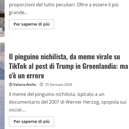
proporzioni del tutto peculiari. Oltre a essere il più
grande...
Maggiori
Per saperne di più
informazioni
su
Le
foto
del
frosone,
uno
Il pinguino nichilista, da meme virale su
splendido
passeriforme
TikTok al post di Trump in Groenlandia: ma
gigante
dal
becco
c’è un errore
fortissimo:
dove
vederlo
Valeria Aiello
25 Gennaio 2026
in
Italia
Il meme del pinguino nichilista, ispirato a un
documentario del 2007 di Werner Herzog, spopola sui
social....
Maggiori
Per saperne di più
informazioni