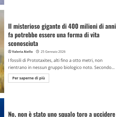
su
Il
pinguino
nichilista,
da
meme
virale
Il misterioso gigante di 400 milioni di anni
su
TikTok
fa potrebbe essere una forma di vita
al
post
di
sconosciuta
Trump
in
Groenlandia:
Valeria Aiello
25 Gennaio 2026
ma
c’è
I fossili di Prototaxites, alti fino a otto metri, non
un
errore
rientrano in nessun gruppo biologico noto. Secondo...
Maggiori
Per saperne di più
informazioni
su
Il
misterioso
gigante
di
400
milioni
di
No, non è stato uno squalo toro a uccidere
anni