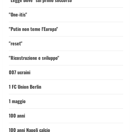
"Legge Bove" sul primo soccorso
"One-itis"
"Putin non teme l'Europa"
"reset"
"Ricostruzione e sviluppo"
007 ucraini
1 FC Union Berlin
1 maggio
100 anni
100 anni Napoli calcio