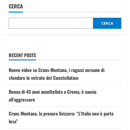
israeliani
CERCA
sui
profughi:
è
strage
di
CERCA
bambini
nel
sud
RECENT POSTS
Nuovo video su Crans-Montana, i ragazzi cercano di
sfondare le vetrate del Constellation
Donna di 43 anni accoltellata a Crema, è caccia
all’aggressore
Crans Montana, la procura Svizzera: “L’Italia non è parte
lesa”