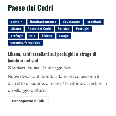
Paese dei Cedri
bambini
Bombardamento
devastante
israeliani
Libano
Paese dei Cedri
Politica
Profughi
profugli
raid
Sidone
strage
veronica fernandes
Libano, raid israeliani sui profughi: è strage di
bambini nel sud
RaiNews - Politica
10 Maggio 2026
Nuovi devastanti bombardamenti colpiscono il
distretto di Sidone: almeno 7 le vittime accertate in
un villaggio dell'area
Maggiori
Per saperne di più
informazioni
su
Libano,
raid