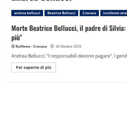
andrea bellucci
Beatrice Bellucci
Cronaca
incidente str
Morte Beatrice Bellucci, il padre di Silvia:
più”
RaiNews - Cronaca
26 Ottobre 2025
Andrea Bellucci: "I responsabili devono pagare". I geni
Maggiori
Per saperne di più
informazioni
su
Morte
Beatrice
Bellucci,
il
padre
di
Silvia:
“Mia
figlia
sa
che
la
sua