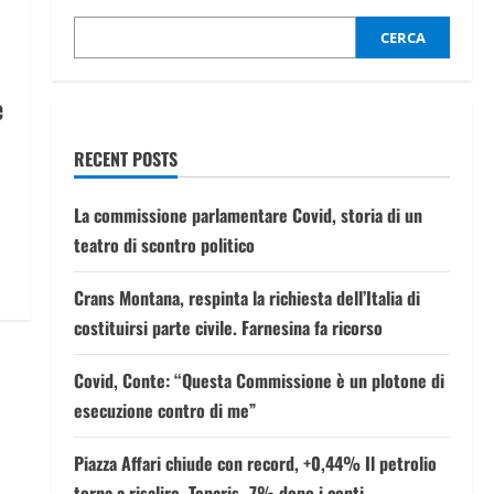
CERCA
è
RECENT POSTS
La commissione parlamentare Covid, storia di un
teatro di scontro politico
Crans Montana, respinta la richiesta dell’Italia di
costituirsi parte civile. Farnesina fa ricorso
Covid, Conte: “Questa Commissione è un plotone di
esecuzione contro di me”
Piazza Affari chiude con record, +0,44% Il petrolio
torna a risalire, Tenaris -7% dopo i conti