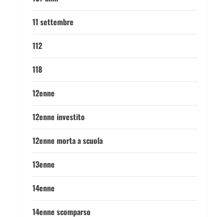
11 settembre
112
118
12enne
12enne investito
12enne morta a scuola
13enne
14enne
14enne scomparso