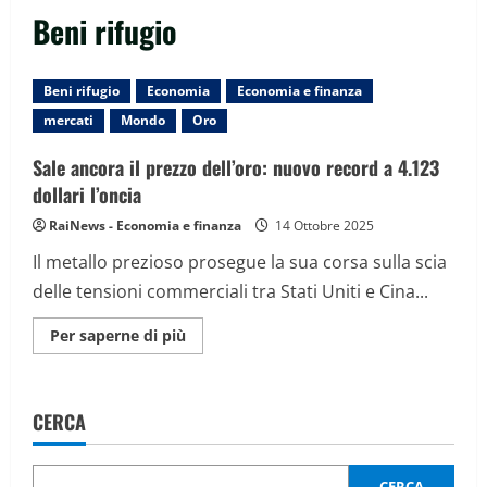
Beni rifugio
Beni rifugio
Economia
Economia e finanza
mercati
Mondo
Oro
Sale ancora il prezzo dell’oro: nuovo record a 4.123
dollari l’oncia
RaiNews - Economia e finanza
14 Ottobre 2025
Il metallo prezioso prosegue la sua corsa sulla scia
delle tensioni commerciali tra Stati Uniti e Cina...
Maggiori
Per saperne di più
informazioni
su
Sale
ancora
il
CERCA
prezzo
dell’oro:
nuovo
record
a
CERCA