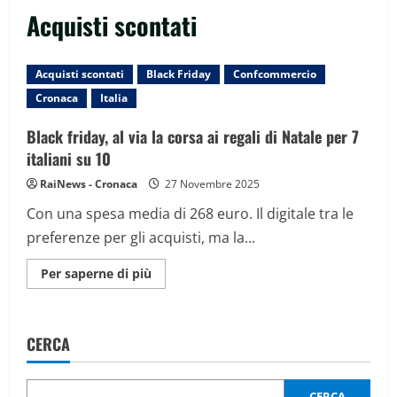
Acquisti scontati
Acquisti scontati
Black Friday
Confcommercio
Cronaca
Italia
Black friday, al via la corsa ai regali di Natale per 7
italiani su 10
RaiNews - Cronaca
27 Novembre 2025
Con una spesa media di 268 euro. Il digitale tra le
preferenze per gli acquisti, ma la...
Maggiori
Per saperne di più
informazioni
su
Black
friday,
al
CERCA
via
la
corsa
ai
regali
CERCA