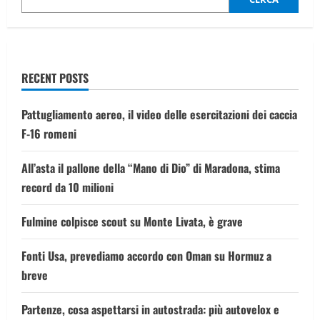
di
Natale
per
7
italiani
su
10
RECENT POSTS
Pattugliamento aereo, il video delle esercitazioni dei caccia
F-16 romeni
All’asta il pallone della “Mano di Dio” di Maradona, stima
record da 10 milioni
Fulmine colpisce scout su Monte Livata, è grave
Fonti Usa, prevediamo accordo con Oman su Hormuz a
breve
Partenze, cosa aspettarsi in autostrada: più autovelox e