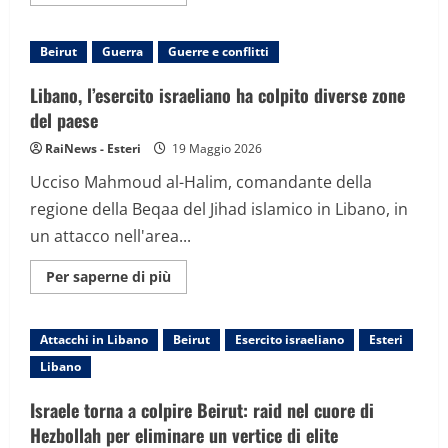
informazioni
su
Israele
amplia
Beirut
Guerra
Guerre e conflitti
le
operazioni
contro
Libano, l’esercito israeliano ha colpito diverse zone
Hezbollah
e
del paese
ordina
attacchi
RaiNews - Esteri
19 Maggio 2026
su
Beirut
Ucciso Mahmoud al-Halim, comandante della
sud,
civili
regione della Beqaa del Jihad islamico in Libano, in
in
fuga
un attacco nell'area...
Maggiori
Per saperne di più
informazioni
su
Libano,
l’esercito
Attacchi in Libano
Beirut
Esercito israeliano
Esteri
israeliano
ha
Libano
colpito
diverse
zone
Israele torna a colpire Beirut: raid nel cuore di
del
paese
Hezbollah per eliminare un vertice di elite