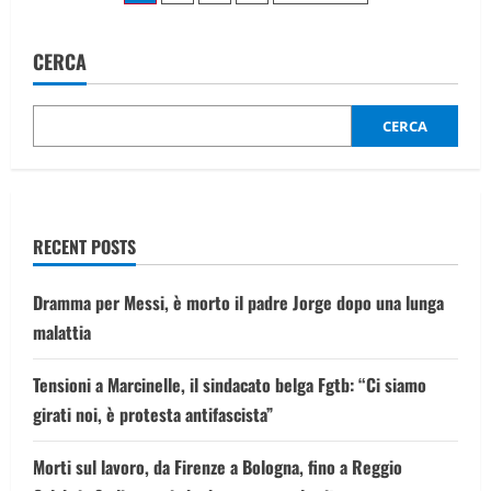
Libano
degli
un
mezzo
Unifil
CERCA
articoli
italiano,
“chiederò
conto
a
CERCA
Israele,
saremo
inflessibili”
RECENT POSTS
Dramma per Messi, è morto il padre Jorge dopo una lunga
malattia
Tensioni a Marcinelle, il sindacato belga Fgtb: “Ci siamo
girati noi, è protesta antifascista”
Morti sul lavoro, da Firenze a Bologna, fino a Reggio