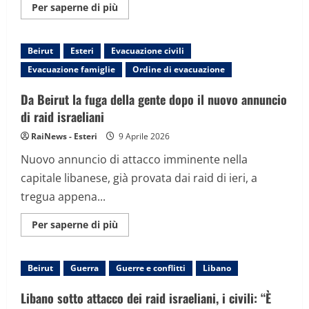
Maggiori
Per saperne di più
informazioni
su
Libano,
Netanyahu
Beirut
Esteri
Evacuazione civili
apre
ai
Evacuazione famiglie
Ordine di evacuazione
negoziati
mentre
le
Da Beirut la fuga della gente dopo il nuovo annuncio
sirene
suonano
di raid israeliani
a
Tel
RaiNews - Esteri
9 Aprile 2026
Aviv
Nuovo annuncio di attacco imminente nella
capitale libanese, già provata dai raid di ieri, a
tregua appena...
Maggiori
Per saperne di più
informazioni
su
Da
Beirut
Beirut
Guerra
Guerre e conflitti
Libano
la
fuga
della
Libano sotto attacco dei raid israeliani, i civili: “È
gente