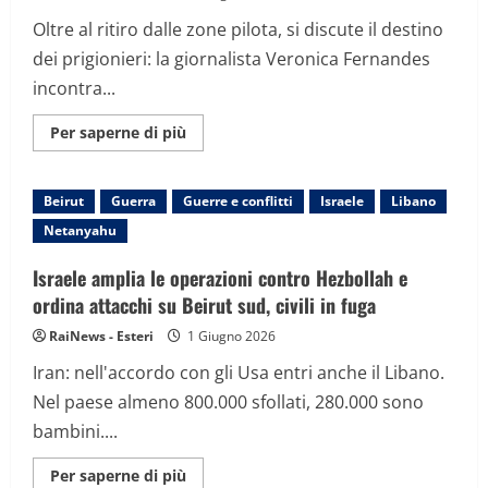
Oltre al ritiro dalle zone pilota, si discute il destino
dei prigionieri: la giornalista Veronica Fernandes
incontra...
Maggiori
Per saperne di più
informazioni
su
Negoziati
in
Beirut
Guerra
Guerre e conflitti
Israele
Libano
Libano,
sul
Netanyahu
tavolo
il
nodo
Israele amplia le operazioni contro Hezbollah e
dei
54
ordina attacchi su Beirut sud, civili in fuga
ostaggi
detenuti
RaiNews - Esteri
1 Giugno 2026
in
Israele
Iran: nell'accordo con gli Usa entri anche il Libano.
Nel paese almeno 800.000 sfollati, 280.000 sono
bambini....
Maggiori
Per saperne di più