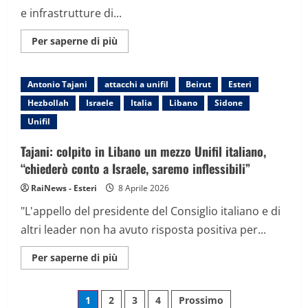
e infrastrutture di...
Maggiori
Per saperne di più
informazioni
su
Su
Beirut
Antonio Tajani
attacchi a unifil
Beirut
Esteri
“il
più
Hezbollah
Israele
Italia
Libano
Sidone
grande
attacco
Unifil
del
2026”:
panico
Tajani: colpito in Libano un mezzo Unifil italiano,
nelle
strade,
“chiederò conto a Israele, saremo inflessibili”
decine
di
RaiNews - Esteri
8 Aprile 2026
morti
"L'appello del presidente del Consiglio italiano e di
altri leader non ha avuto risposta positiva per...
Maggiori
Per saperne di più
informazioni
su
Tajani:
Paginazione
colpito
1
2
3
4
Prossimo
in