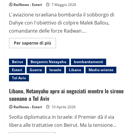
RaiNews - Esteri
7 Maggio 2026
L'aviazione israeliana bombarda il sobborgo di
Dahye con l'obiettivo di colpire Malek Ballou,
comandante delle forze Radwan....
Maggiori
Per saperne di più
informazioni
su
Israele
torna
Beirut
Benjamin Netayahu
bombardamenti
a
colpire
Esteri
Guerra
Israele
Libano
Medio oriente
Beirut:
raid
Tel Aviv
nel
cuore
di
Libano, Netanyahu apre ai negoziati mentre le sirene
Hezbollah
per
suonano a Tel Aviv
eliminare
un
RaiNews - Esteri
10 Aprile 2026
vertice
di
Svolta diplomatica in Israele: il Premier dà il via
elite
libera alle trattative con Beirut. Ma la tensione...