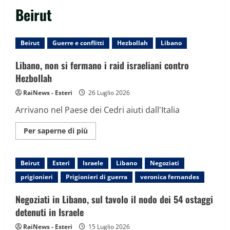
Beirut
Beirut
Guerre e conflitti
Hezbollah
Libano
Libano, non si fermano i raid israeliani contro
Hezbollah
RaiNews - Esteri
26 Luglio 2026
Arrivano nel Paese dei Cedri aiuti dall'Italia
Maggiori
Per saperne di più
informazioni
su
Libano,
non
Beirut
Esteri
Israele
Libano
Negoziati
si
fermano
prigionieri
Prigionieri di guerra
veronica fernandes
i
raid
israeliani
Negoziati in Libano, sul tavolo il nodo dei 54 ostaggi
contro
Hezbollah
detenuti in Israele
RaiNews - Esteri
15 Luglio 2026