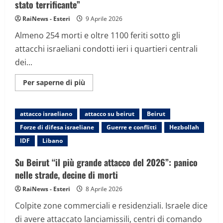
dopo
stato terrificante”
il
nuovo
RaiNews - Esteri
9 Aprile 2026
annuncio
di
Almeno 254 morti e oltre 1100 feriti sotto gli
raid
israeliani
attacchi israeliani condotti ieri i quartieri centrali
dei...
Maggiori
Per saperne di più
informazioni
su
Libano
sotto
attacco israeliano
attacco su beirut
Beirut
attacco
dei
Forze di difesa israeliane
Guerre e conflitti
Hezbollah
raid
israeliani,
IDF
Libano
i
civili:
“È
Su Beirut “il più grande attacco del 2026”: panico
stato
terrificante”
nelle strade, decine di morti
RaiNews - Esteri
8 Aprile 2026
Colpite zone commerciali e residenziali. Israele dice
di avere attaccato lanciamissili, centri di comando