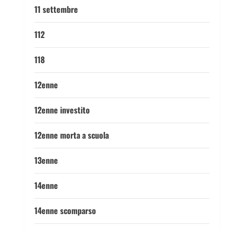
11 settembre
112
118
12enne
12enne investito
12enne morta a scuola
13enne
14enne
14enne scomparso