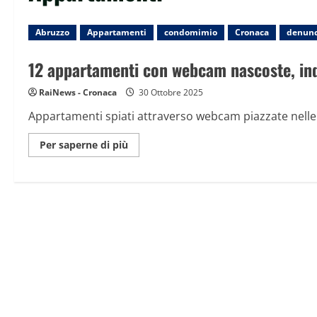
Abruzzo
Appartamenti
condomimio
Cronaca
denunc
12 appartamenti con webcam nascoste, inqui
RaiNews - Cronaca
30 Ottobre 2025
Appartamenti spiati attraverso webcam piazzate nelle sta
Maggiori
Per saperne di più
informazioni
su
12
appartamenti
con
webcam
nascoste,
inquilini
spiati
a
L’Aquila