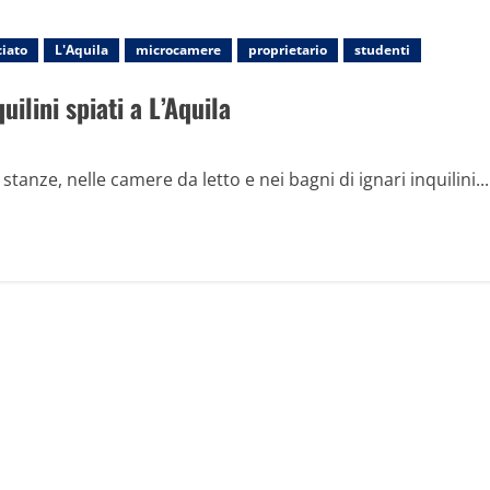
iato
L'Aquila
microcamere
proprietario
studenti
lini spiati a L’Aquila
nze, nelle camere da letto e nei bagni di ignari inquilini...