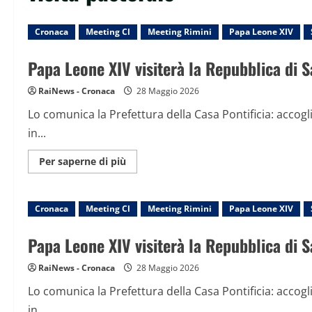
Cronaca
Meeting Cl
Meeting Rimini
Papa Leone XIV
Papa Leone XIV visiterà la Repubblica di S
RaiNews - Cronaca
28 Maggio 2026
Lo comunica la Prefettura della Casa Pontificia: accogli
in...
Maggiori
Per saperne di più
informazioni
su
Papa
Leone
Cronaca
Meeting Cl
XIV
Meeting Rimini
Papa Leone XIV
visiterà
la
Repubblica
Papa Leone XIV visiterà la Repubblica di S
di
San
Marino
RaiNews - Cronaca
28 Maggio 2026
il
22
Lo comunica la Prefettura della Casa Pontificia: accogli
agosto,
poi
in...