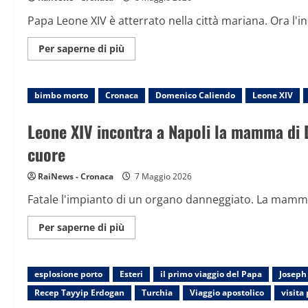
il
22
Papa Leone XIV è atterrato nella città mariana. Ora l'i
agosto,
poi
al
Maggiori
Per saperne di più
Meeting
informazioni
di
su
Rimini
L’arrivo
del
bimbo morto
Cronaca
Papa
Domenico Caliendo
Leone XIV
a
Pompei,
tra
Leone XIV incontra a Napoli la mamma di 
bandierine
e
cuore
strette
di
mano
RaiNews - Cronaca
7 Maggio 2026
Fatale l'impianto di un organo danneggiato. La mamma: "
Maggiori
Per saperne di più
informazioni
su
Leone
XIV
esplosione porto
Esteri
incontra
il primo viaggio del Papa
Joseph
a
Recep Tayyip Erdogan
Turchia
Viaggio apostolico
visita
Napoli
la