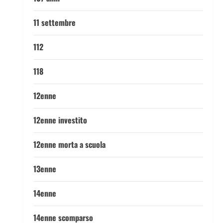
11 settembre
112
118
12enne
12enne investito
12enne morta a scuola
13enne
14enne
14enne scomparso