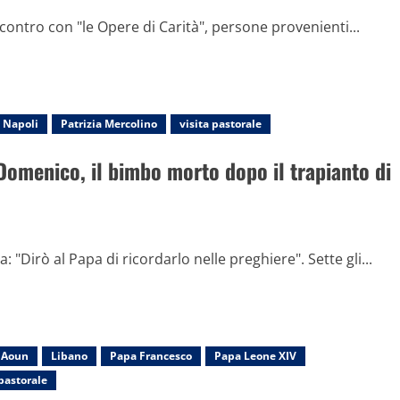
ncontro con "le Opere di Carità", persone provenienti...
Napoli
Patrizia Mercolino
visita pastorale
Domenico, il bimbo morto dopo il trapianto di
Dirò al Papa di ricordarlo nelle preghiere". Sette gli...
 Aoun
Libano
Papa Francesco
Papa Leone XIV
 pastorale