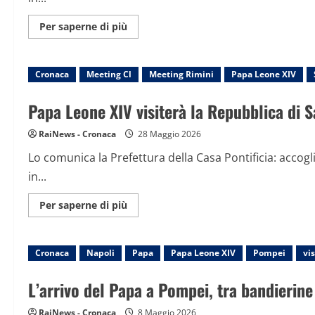
al
Meeting
di
Maggiori
Per saperne di più
Rimini
informazioni
su
Papa
Leone
Cronaca
Meeting Cl
XIV
Meeting Rimini
Papa Leone XIV
visiterà
la
Repubblica
Papa Leone XIV visiterà la Repubblica di S
di
San
Marino
RaiNews - Cronaca
28 Maggio 2026
il
22
Lo comunica la Prefettura della Casa Pontificia: accogli
agosto,
poi
in...
al
Meeting
di
Maggiori
Per saperne di più
Rimini
informazioni
su
Papa
Leone
Cronaca
Napoli
XIV
Papa
Papa Leone XIV
Pompei
vi
visiterà
la
Repubblica
L’arrivo del Papa a Pompei, tra bandierine
di
San
Marino
RaiNews - Cronaca
8 Maggio 2026