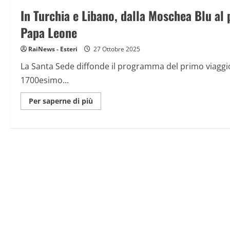
mamma
In Turchia e Libano, dalla Moschea Blu al p
di
Domenico,
il
Papa Leone
bimbo
morto
dopo
RaiNews - Esteri
27 Ottobre 2025
il
trapianto
La Santa Sede diffonde il programma del primo viaggio
di
cuore
1700esimo...
Maggiori
Per saperne di più
informazioni
su
In
Turchia
e
Libano,
dalla
Moschea
Blu
al
porto
di
Beirut:
le
tappe
del
primo
viaggio