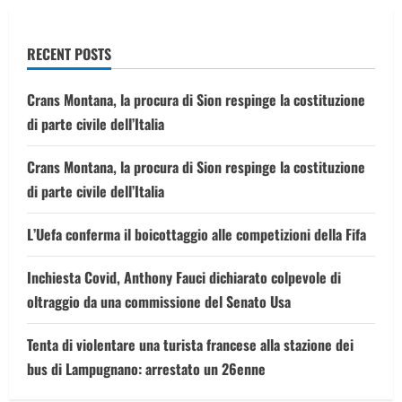
ci
aiuti”:
la
lettera
RECENT POSTS
del
Sindaco
di
Mercatino
Crans Montana, la procura di Sion respinge la costituzione
Conca
a
di parte civile dell’Italia
Mattarella
Crans Montana, la procura di Sion respinge la costituzione
di parte civile dell’Italia
L’Uefa conferma il boicottaggio alle competizioni della Fifa
Inchiesta Covid, Anthony Fauci dichiarato colpevole di
oltraggio da una commissione del Senato Usa
Tenta di violentare una turista francese alla stazione dei
bus di Lampugnano: arrestato un 26enne