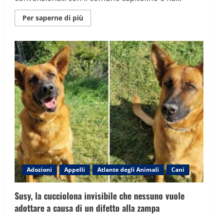
Maggiori
Per saperne di più
informazioni
su
500
euro
per
chi
adotta
cani
dei
canili
di
Roma.
La
garante:
“Così
sosteniamo
le
famiglie
con
fragilità
economiche
e
Adozioni
Appelli
Atlante degli Animali
Cani
gli
animali”
Susy, la cucciolona invisibile che nessuno vuole
adottare a causa di un difetto alla zampa