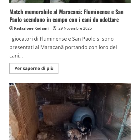
Match memorabile al Maracanã: Fluminense e San
Paolo scendono in campo con i cani da adottare
Redazione Kodami
29 Novembre 2025
I giocatori di Fluminense e San Paolo si sono
presentati al Maracanã portando con loro dei
cani...
Maggiori
Per saperne di più
informazioni
su
Match
memorabile
al
Maracanã:
Fluminense
e
San
Paolo
scendono
in
campo
con
i
cani