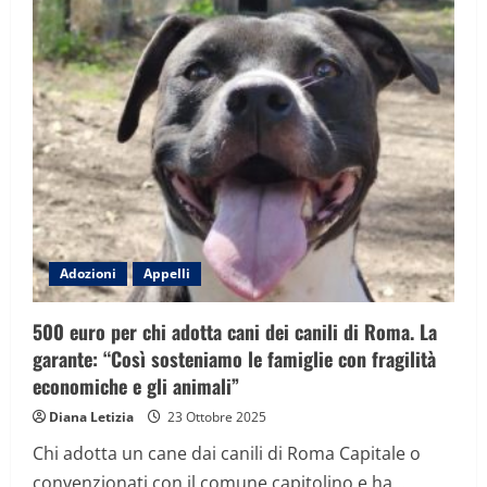
volontari
per
nonno
Mirko:
“Merita
di
conoscere
il
calore
di
una
carezza
dopo
12
anni
in
canile”
Adozioni
Appelli
500 euro per chi adotta cani dei canili di Roma. La
garante: “Così sosteniamo le famiglie con fragilità
economiche e gli animali”
Diana Letizia
23 Ottobre 2025
Chi adotta un cane dai canili di Roma Capitale o
convenzionati con il comune capitolino e ha...