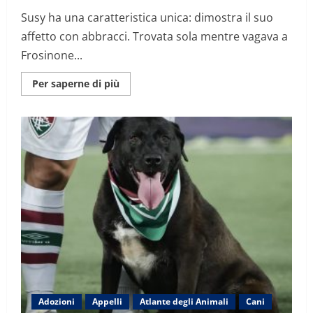
Susy ha una caratteristica unica: dimostra il suo
affetto con abbracci. Trovata sola mentre vagava a
Frosinone...
Maggiori
Per saperne di più
informazioni
su
Susy,
la
cagnolina
che
ama
gli
abbracci
cerca
una
famiglia
che
non
l’abbandoni
mai
Adozioni
Appelli
Atlante degli Animali
Cani