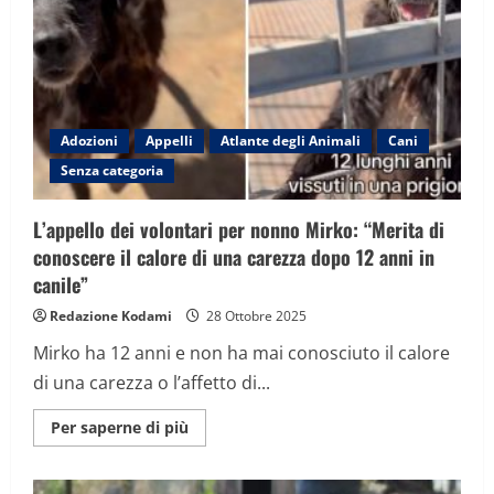
ossa
e
rifiuti:
la
scoperta
inquietante
a
Cuneo
Adozioni
Appelli
Atlante degli Animali
Cani
Senza categoria
L’appello dei volontari per nonno Mirko: “Merita di
conoscere il calore di una carezza dopo 12 anni in
canile”
Redazione Kodami
28 Ottobre 2025
Mirko ha 12 anni e non ha mai conosciuto il calore
di una carezza o l’affetto di...
Maggiori
Per saperne di più
informazioni
su
L’appello
dei