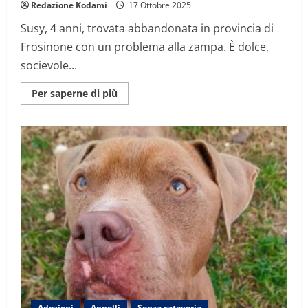
Redazione Kodami
17 Ottobre 2025
Susy, 4 anni, trovata abbandonata in provincia di
Frosinone con un problema alla zampa. È dolce,
socievole...
Maggiori
Per saperne di più
informazioni
su
Susy,
la
cucciolona
invisibile
che
nessuno
vuole
adottare
a
causa
di
un
difetto
alla
zampa
Adozioni
Appelli
Senza categoria