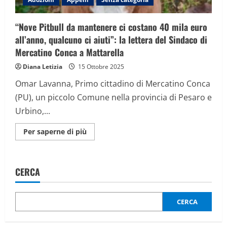
“Nove Pitbull da mantenere ci costano 40 mila euro
all’anno, qualcuno ci aiuti”: la lettera del Sindaco di
Mercatino Conca a Mattarella
Diana Letizia
15 Ottobre 2025
Omar Lavanna, Primo cittadino di Mercatino Conca
(PU), un piccolo Comune nella provincia di Pesaro e
Urbino,...
Maggiori
Per saperne di più
informazioni
su
“Nove
Pitbull
da
CERCA
mantenere
ci
costano
40
mila
CERCA
euro
all’anno,
qualcuno