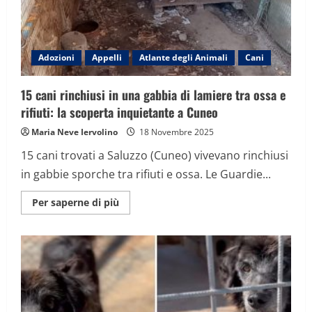
da
adottare
Adozioni
Appelli
Atlante degli Animali
Cani
15 cani rinchiusi in una gabbia di lamiere tra ossa e
rifiuti: la scoperta inquietante a Cuneo
Maria Neve Iervolino
18 Novembre 2025
15 cani trovati a Saluzzo (Cuneo) vivevano rinchiusi
in gabbie sporche tra rifiuti e ossa. Le Guardie...
Maggiori
Per saperne di più
informazioni
su
15
cani
rinchiusi
in
una
gabbia
di
lamiere
tra