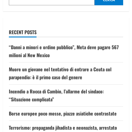
gennaio
fiduciosi
di
fare
mercato”
RECENT POSTS
“Danni a minori e ordine pubblico”, Meta deve pagare 567
milioni al New Mexico
Muore un giovane nel tentativo di entrare a Ceuta col
parapendio: è il primo caso del genere
Incendio a Rocca di Cambio, l’allarme del sindaco:
“Situazione complicata”
Borse europee poco mosse, piazze asiatiche contrastate
Terrorismo: propaganda jihadista e neonazista, arrestato