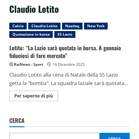
Claudio Lotito
Calcio
Claudio Lotito
Nasdaq
New York
Quotazione in borsa
SS Lazio
Lotito: “La Lazio sarà quotata in borsa. A gennaio
fiduciosi di fare mercato”
RaiNews - Sport
16 Dicembre 2025
Claudio Lotito alla cena di Natale della SS Lazio
getta la "bomba". La squadra laziale sarà quotata...
Maggiori
Per saperne di più
informazioni
su
Lotito:
“La
Lazio
CERCA
sarà
quotata
in
borsa.
A
CERCA