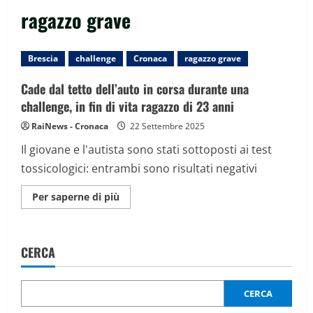
ragazzo grave
Brescia
challenge
Cronaca
ragazzo grave
Cade dal tetto dell’auto in corsa durante una
challenge, in fin di vita ragazzo di 23 anni
RaiNews - Cronaca
22 Settembre 2025
Il giovane e l'autista sono stati sottoposti ai test
tossicologici: entrambi sono risultati negativi
Maggiori
Per saperne di più
informazioni
su
Cade
dal
tetto
CERCA
dell’auto
in
corsa
durante
una
CERCA
challenge,