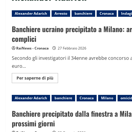
Alexander Adarich
Arresto
banchiere
Cronaca
Indag
Banchiere ucraino precipitato a Milano: arr
complici
RaiNews - Cronaca
27 Febbraio 2026
Secondo gli investigatori il 34enne avrebbe concorso a
euro...
Maggiori
Per saperne di più
informazioni
su
Banchiere
ucraino
Alexander Adarich
precipitato
banchiere
Cronaca
Milano
omicid
a
Milano:
arrestato
Banchiere precipitato dalla finestra a Mila
il
figlio
prossimi giorni
in
Spagna.
Si