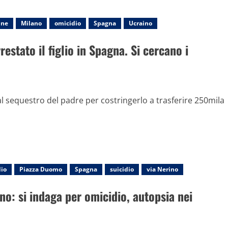
ine
Milano
omicidio
Spagna
Ucraino
estato il figlio in Spagna. Si cercano i
l sequestro del padre per costringerlo a trasferire 250mila
io
Piazza Duomo
Spagna
suicidio
via Nerino
no: si indaga per omicidio, autopsia nei