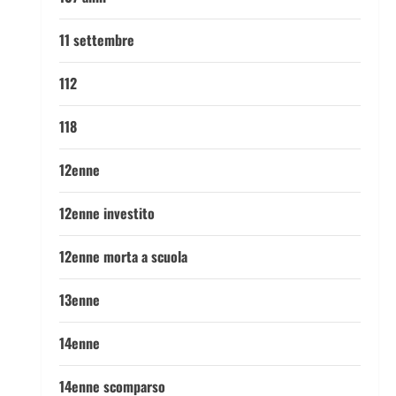
11 settembre
112
118
12enne
12enne investito
12enne morta a scuola
13enne
14enne
14enne scomparso