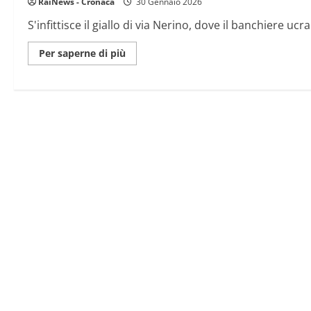
RaiNews - Cronaca
30 Gennaio 2026
cercano
i
S'infittisce il giallo di via Nerino, dove il banchiere uc
complici
Maggiori
Per saperne di più
informazioni
su
Banchiere
precipitato
dalla
finestra
a
Milano:
si
indaga
per
omicidio,
autopsia
nei
prossimi
giorni