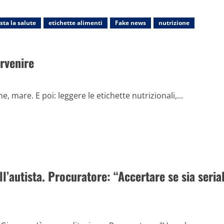
sta la salute
etichette alimenti
Fake news
nutrizione
ervenire
e, mare. E poi: leggere le etichette nutrizionali,...
l’autista. Procuratore: “Accertare se sia seria