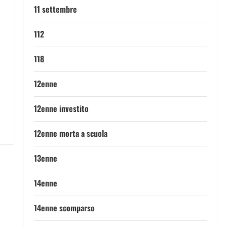
11 settembre
112
118
12enne
12enne investito
12enne morta a scuola
13enne
14enne
14enne scomparso