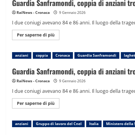
Guardia Sanframondi, coppia di anziani tro
longevità,
“Non
avevamo
RaiNews - Cronaca
9 Gennaio 2026
niente
ma
I due coniugi avevano 84 e 86 anni. Il luogo della trage
eravamo
più
contenti”
Maggiori
Per saperne di più
informazioni
su
Guardia
Sanframondi,
anziani
coppia
coppia
Cronaca
Guardia Sanframondi
laghe
di
anziani
trovata
Guardia Sanframondi, coppia di anziani tro
senza
vita
in
RaiNews - Cronaca
9 Gennaio 2026
un
laghetto
I due coniugi avevano 84 e 86 anni. Il luogo della trage
Maggiori
Per saperne di più
informazioni
su
Guardia
Sanframondi,
anziani
Gruppo di lavoro del Cnel
coppia
Italia
Ministero della 
di
anziani