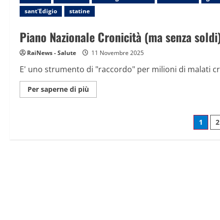
assistenza
sant'Edigio
statine
domiciliare
poca
e
Piano Nazionale Cronicità (ma senza soldi
frammentata
RaiNews - Salute
11 Novembre 2025
E' uno strumento di "raccordo" per milioni di malati cro
Maggiori
Per saperne di più
informazioni
su
Piano
Nazionale
Pagi
1
2
Cronicità
(ma
senza
degl
soldi)
artic