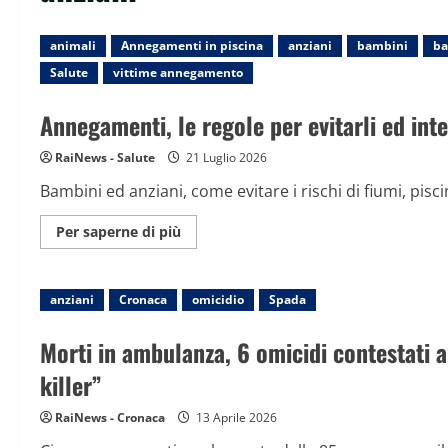
animali
Annegamenti in piscina
anziani
bambini
ba
Salute
vittime annegamento
Annegamenti, le regole per evitarli ed int
RaiNews - Salute
21 Luglio 2026
Bambini ed anziani, come evitare i rischi di fiumi, piscin
Maggiori
Per saperne di più
informazioni
su
Annegamenti,
le
anziani
Cronaca
regole
omicidio
Spada
per
evitarli
ed
Morti in ambulanza, 6 omicidi contestati al
intervenire
killer”
RaiNews - Cronaca
13 Aprile 2026