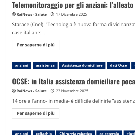
trovata
Telemonitoraggio per gli anziani: l’alleato
senza
vita
in
RaiNews - Salute
17 Dicembre 2025
un
laghetto
Starace (Cnel): “Tecnologia è nuova forma di vicinanza”
case italiane:...
Maggiori
Per saperne di più
informazioni
su
Telemonitoraggio
per
anziani
assistenza
gli
Assistenza domiciliare
dati Ocse
anziani:
l’alleato
“tecnologico”
OCSE: in Italia assistenza domiciliare po
del
Natale
RaiNews - Salute
23 Novembre 2025
14 ore all'anno- in media- è difficile definirle "assisten
Maggiori
Per saperne di più
informazioni
su
OCSE:
in
anziani
celiachia
Italia
Chirurgia robotica
colesterolo
glut