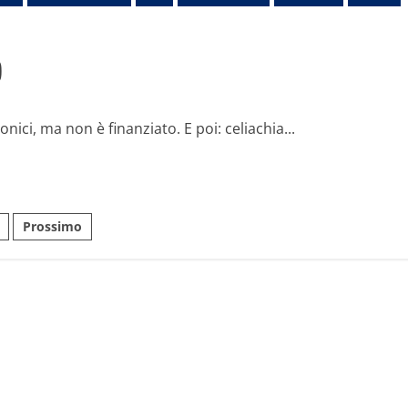
)
nici, ma non è finanziato. E poi: celiachia...
nazione
Prossimo
i
oli