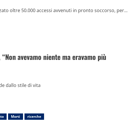
to oltre 50.000 accessi avvenuti in pronto soccorso, per...
tà, “Non avevamo niente ma eravamo più
 dallo stile di vita
tto
Morti
ricerche