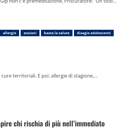
 Gip non c'è premeditazione, Procuratore: "Un solo...
allergie
anziani
basta la salute
disagio adolescenti
ure territoriali. E poi: allergie di stagione,...
ire chi rischia di più nell’immediato