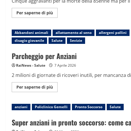
Cinque aggravanti per la morte della 85enne ma per il
Maggiori
Per saperne di più
informazioni
su
Morti
in
Abbandoni animali
ambulanza,
allattamento al seno
allergeni pollini
6
disagio giovanile
Salute
Sevizie
omicidi
contestati
all’autista.
Parcheggio per Anziani
Procuratore:
“Accertare
se
RaiNews - Salute
sia
7 Aprile 2026
serial
killer”
2 milioni di giornate di ricoveri inutili, per mancanza di c
Maggiori
Per saperne di più
informazioni
su
Parcheggio
per
anziani
Policlinico Gemelli
Anziani
Pronto Soccorso
Salute
Super anziani in pronto soccorso: come cap