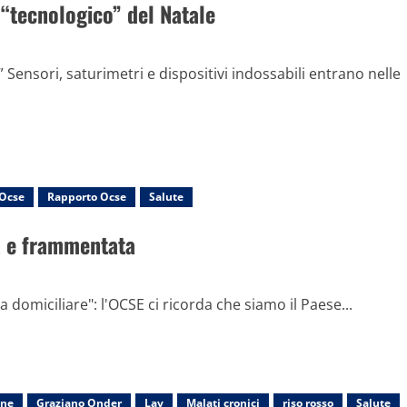
 “tecnologico” del Natale
 Sensori, saturimetri e dispositivi indossabili entrano nelle
Ocse
Rapporto Ocse
Salute
ca e frammentata
za domiciliare": l'OCSE ci ricorda che siamo il Paese...
ine
Graziano Onder
Lav
Malati cronici
riso rosso
Salute