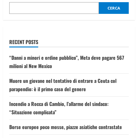
Adelboden,
la
CERCA
prima
manche
di
Marco
Odermatt
RECENT POSTS
“Danni a minori e ordine pubblico”, Meta deve pagare 567
milioni al New Mexico
Muore un giovane nel tentativo di entrare a Ceuta col
parapendio: è il primo caso del genere
Incendio a Rocca di Cambio, l’allarme del sindaco:
“Situazione complicata”
Borse europee poco mosse, piazze asiatiche contrastate