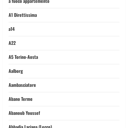
a fuoco appartemento
A1 Direttissima
a14
A22
A5 Torino-Aosta
Aalborg
Aambasciatore
Abano Terme
Abanoub Youssef
Abbadia Lariana (Lecco)