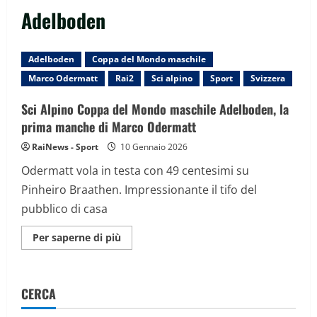
Adelboden
Adelboden
Coppa del Mondo maschile
Marco Odermatt
Rai2
Sci alpino
Sport
Svizzera
Sci Alpino Coppa del Mondo maschile Adelboden, la
prima manche di Marco Odermatt
RaiNews - Sport
10 Gennaio 2026
Odermatt vola in testa con 49 centesimi su
Pinheiro Braathen. Impressionante il tifo del
pubblico di casa
Maggiori
Per saperne di più
informazioni
su
Sci
Alpino
Coppa
CERCA
del
Mondo
maschile