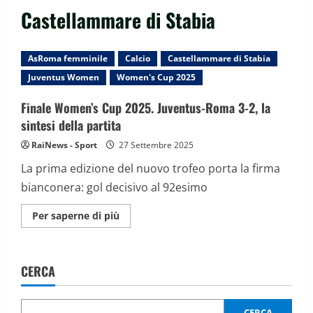
Castellammare di Stabia
AsRoma femminile
Calcio
Castellammare di Stabia
Juventus Women
Women's Cup 2025
Finale Women’s Cup 2025. Juventus-Roma 3-2, la
sintesi della partita
RaiNews - Sport
27 Settembre 2025
La prima edizione del nuovo trofeo porta la firma
bianconera: gol decisivo al 92esimo
Maggiori
Per saperne di più
informazioni
su
Finale
Women’s
Cup
CERCA
2025.
Juventus-
Roma
3-
2,
CERCA