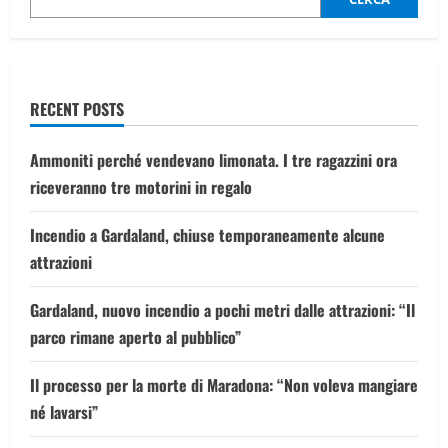
la
sintesi
della
partita
RECENT POSTS
Ammoniti perché vendevano limonata. I tre ragazzini ora
riceveranno tre motorini in regalo
Incendio a Gardaland, chiuse temporaneamente alcune
attrazioni
Gardaland, nuovo incendio a pochi metri dalle attrazioni: “Il
parco rimane aperto al pubblico”
Il processo per la morte di Maradona: “Non voleva mangiare
né lavarsi”