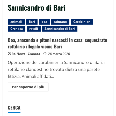
Sannicandro di Bari
animali
Bari
boa
caimano
Carabinieri
Cronaca
rettili
Sannicandro di Bari
Boa, anaconda e pitoni nascosti in casa: sequestrato
rettilario illegale vicino Bari
RaiNews - Cronaca
26 Marzo 2026
Operazione dei carabinieri a Sannicandro di Bari: il
rettilario clandestino trovato dietro una parete
fittizia. Animali affidati...
Maggiori
Per saperne di più
informazioni
su
Boa,
anaconda
e
CERCA
pitoni
nascosti
in