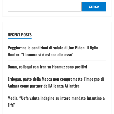
casa:
sequestrato
CERCA
rettilario
illegale
vicino
Bari
RECENT POSTS
Peggiorano le condizioni di salute di Joe Biden. Il figlio
Hunter: “Il cancro si è esteso alle ossa”
Oman, colloqui con Iran su Hormuz sono positivi
Erdogan, patto della Mecca non compromette l’impegno di
Ankara come partner dell’Alleanza Atlantica
Media, “Uefa valuta indagine su intero mandato Infantino a
Fifa”