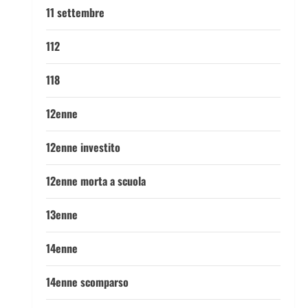
11 settembre
112
118
12enne
12enne investito
12enne morta a scuola
13enne
14enne
14enne scomparso