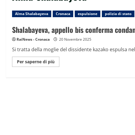
Alma Shalabayeva
Cronaca
espulsione
polizia di stato
Shalabayeva, appello bis conferma condann
RaiNews - Cronaca
20 Novembre 2025
Si tratta della moglie del dissidente kazako espulsa nel 2
Maggiori
Per saperne di più
informazioni
su
Shalabayeva,
appello
bis
conferma
condanna
ai
5
poliziotti
imputati