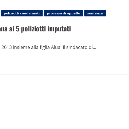
poliziotti condannati
processo di appello
sentenza
a ai 5 poliziotti imputati
013 insieme alla figlia Alua. Il sindacato di...