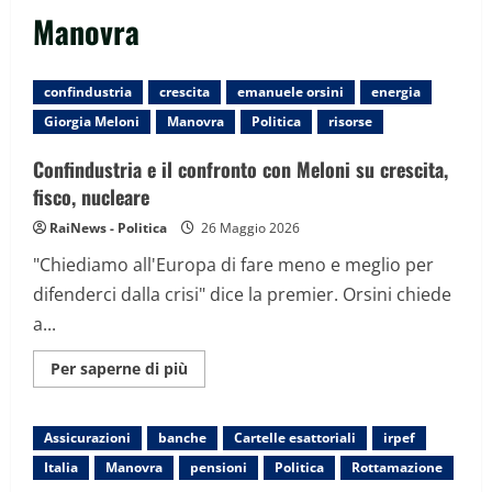
Manovra
confindustria
crescita
emanuele orsini
energia
Giorgia Meloni
Manovra
Politica
risorse
Confindustria e il confronto con Meloni su crescita,
fisco, nucleare
RaiNews - Politica
26 Maggio 2026
"Chiediamo all'Europa di fare meno e meglio per
difenderci dalla crisi" dice la premier. Orsini chiede
a...
Maggiori
Per saperne di più
informazioni
su
Confindustria
e
Assicurazioni
banche
Cartelle esattoriali
irpef
il
confronto
Italia
Manovra
pensioni
Politica
Rottamazione
con
Meloni