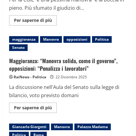
pieno. Più sfumato il giudizio di...
Maggiori
Per saperne di più
informazioni
su
I
sindacati
maggioranza
Manovra
opposizioni
Politica
e
la
Senato
manovra
Maggioranza: “Manovra solida, come il governo”,
opposizioni: “Penalizza i lavoratori”
RaiNews - Politica
22 Dicembre 2025
La discussione nell'Aula del Senato sulla legge di
bilancio, voto previsto domani
Maggiori
Per saperne di più
informazioni
su
Maggioranza:
“Manovra
Giancarlo Giorgetti
Manovra
Palazzo Madama
solida,
come
Politica
Roma