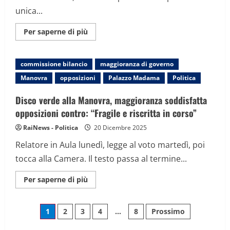
unica...
Maggiori
Per saperne di più
informazioni
su
Manovra,
tornano
commissione bilancio
maggioranza di governo
gli
aiuti
Manovra
opposizioni
Palazzo Madama
Politica
alle
imprese
per
Disco verde alla Manovra, maggioranza soddisfatta
3,5
miliardi
opposizioni contro: “Fragile e riscritta in corso”
di
euro
RaiNews - Politica
20 Dicembre 2025
Relatore in Aula lunedì, legge al voto martedì, poi
tocca alla Camera. Il testo passa al termine...
Maggiori
Per saperne di più
informazioni
su
Disco
Paginazione
verde
1
2
3
4
…
8
Prossimo
alla
Manovra,
maggioranza