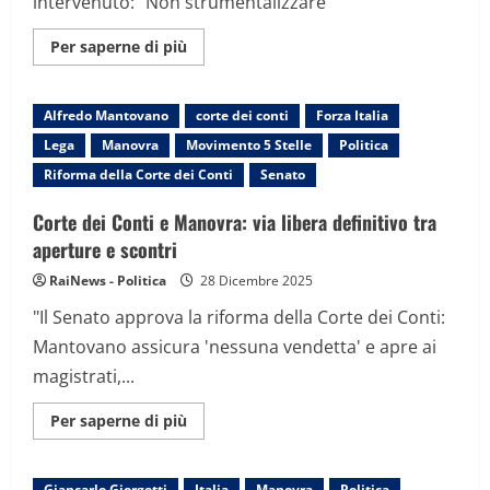
intervenuto: "Non strumentalizzare"
Maggiori
Per saperne di più
informazioni
su
In
ritardo
Alfredo Mantovano
corte dei conti
Forza Italia
la
discussione
Lega
Manovra
Movimento 5 Stelle
Politica
sulla
legge
Riforma della Corte dei Conti
Senato
di
Bilancio
per
Corte dei Conti e Manovra: via libera definitivo tra
una
richiesta
aperture e scontri
di
FdI
RaiNews - Politica
28 Dicembre 2025
sui
fondi
"Il Senato approva la riforma della Corte dei Conti:
ad
Hamas
Mantovano assicura 'nessuna vendetta' e apre ai
magistrati,...
Maggiori
Per saperne di più
informazioni
su
Corte
dei
Giancarlo Giorgetti
Italia
Manovra
Politica