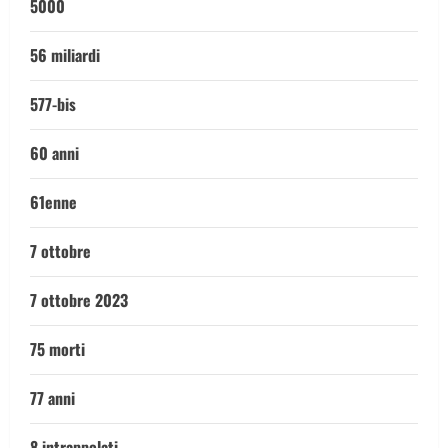
5000
56 miliardi
577-bis
60 anni
61enne
7 ottobre
7 ottobre 2023
75 morti
77 anni
8 intrappolati