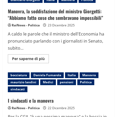
Conti
e
Manovra:
Manovra, la soddisfazione del ministro Giorgetti:
via
libera
“Abbiamo fatto cose che sembravano impossibili”
definitivo
tra
RaiNews - Politica
23 Dicembre 2025
aperture
e
A caldo le parole che il ministro dell'Economia ha
scontri
pronunciato parlando con i giornalisti in Senato,
subito...
Maggiori
Per saperne di più
informazioni
su
Manovra,
la
bocciatura
Daniela Fumarola
Italia
Manovra
soddisfazione
del
maurizio landini
Medici
pensioni
Politica
ministro
Giorgetti:
sindacati
“Abbiamo
fatto
cose
I sindacati e la manovra
che
sembravano
RaiNews - Politica
22 Dicembre 2025
impossibili”
Per la CGIL "è una pessima manovra" e la boccia in