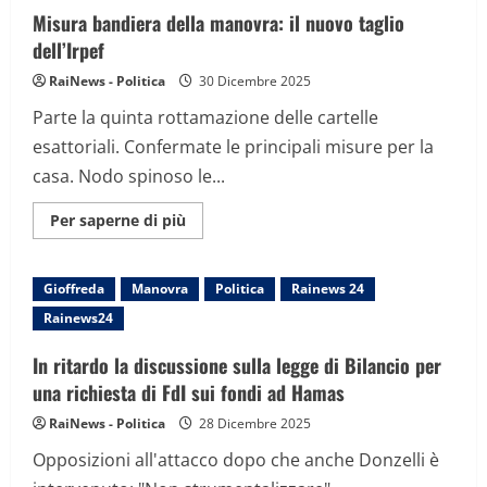
su
Misura bandiera della manovra: il nuovo taglio
crescita,
fisco,
dell’Irpef
nucleare
RaiNews - Politica
30 Dicembre 2025
Parte la quinta rottamazione delle cartelle
esattoriali. Confermate le principali misure per la
casa. Nodo spinoso le...
Maggiori
Per saperne di più
informazioni
su
Misura
bandiera
Gioffreda
Manovra
Politica
Rainews 24
della
manovra:
Rainews24
il
nuovo
taglio
In ritardo la discussione sulla legge di Bilancio per
dell’Irpef
una richiesta di FdI sui fondi ad Hamas
RaiNews - Politica
28 Dicembre 2025
Opposizioni all'attacco dopo che anche Donzelli è