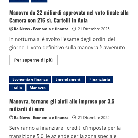
il
governo”,
opposizioni:
Manovra da 22 miliardi approvata nel voto finale alla
“Penalizza
i
Camera con 216 sì. Cartelli in Aula
lavoratori”
RaiNews - Economia e finanza
21 Dicembre 2025
In notturna si è svolto l'esame degli ordini del
giorno. Il voto definitivo sulla manovra è avvenuto...
Maggiori
Per saperne di più
informazioni
su
Manovra
da
Economia e finanza
Emendamenti
Finanziaria
22
miliardi
Italia
Manovra
approvata
nel
voto
Manovra, tornano gli aiuti alle imprese per 3,5
finale
alla
miliardi di euro
Camera
con
RaiNews - Economia e finanza
21 Dicembre 2025
216
sì.
Serviranno a finanziare i crediti d'imposta per la
Cartelli
in
transizione 5.0, le aziende per la zona speciale
Aula