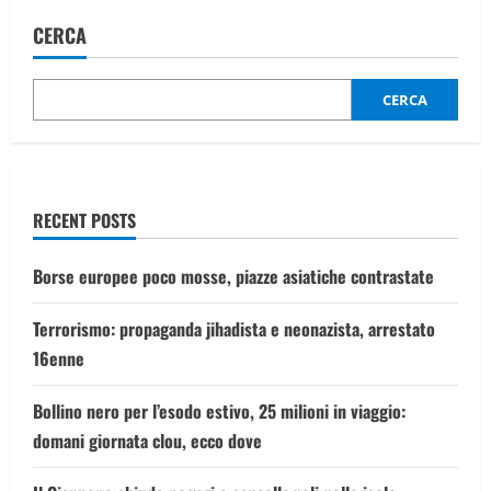
degli
soddisfatta
opposizioni
CERCA
articoli
contro:
“Fragile
e
riscritta
CERCA
in
corso”
RECENT POSTS
Borse europee poco mosse, piazze asiatiche contrastate
Terrorismo: propaganda jihadista e neonazista, arrestato
16enne
Bollino nero per l’esodo estivo, 25 milioni in viaggio:
domani giornata clou, ecco dove