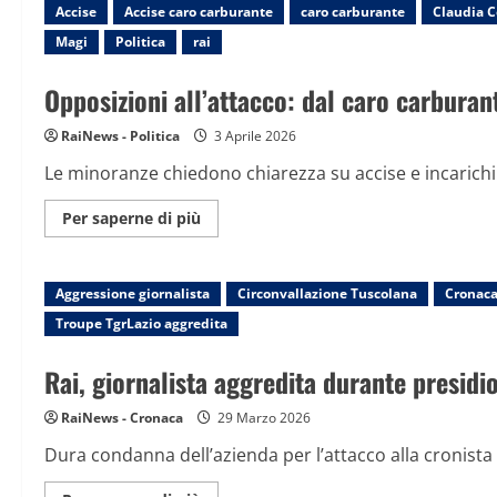
Accise
Accise caro carburante
giovani
caro carburante
Claudia 
giornalisti:
Magi
Politica
rai
“Informazione
libera
e
Opposizioni all’attacco: dal caro carburan
indipendente,
premessa
di
RaiNews - Politica
democrazia”
3 Aprile 2026
Le minoranze chiedono chiarezza su accise e incarichi pubb
Maggiori
Per saperne di più
informazioni
su
Opposizioni
all’attacco:
Aggressione giornalista
dal
Circonvallazione Tuscolana
Cronac
caro
Troupe TgrLazio aggredita
carburante
al
caso
Rai, giornalista aggredita durante presid
Piantedosi,
governo
sotto
RaiNews - Cronaca
assedio
29 Marzo 2026
Dura condanna dell’azienda per l’attacco alla cronista