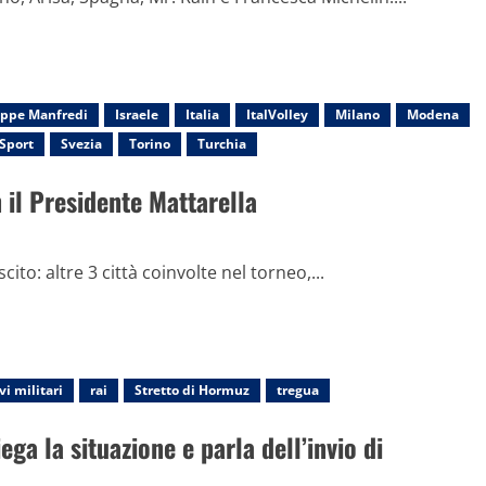
ppe Manfredi
Israele
Italia
ItalVolley
Milano
Modena
Sport
Svezia
Torino
Turchia
 il Presidente Mattarella
ito: altre 3 città coinvolte nel torneo,...
i militari
rai
Stretto di Hormuz
tregua
ga la situazione e parla dell’invio di