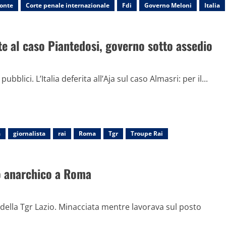
Conte
Corte penale internazionale
Fdi
Governo Meloni
Italia
te al caso Piantedosi, governo sotto assedio
lici. L’Italia deferita all’Aja sul caso Almasri: per il...
a
giornalista
rai
Roma
Tgr
Troupe Rai
io anarchico a Roma
 della Tgr Lazio. Minacciata mentre lavorava sul posto