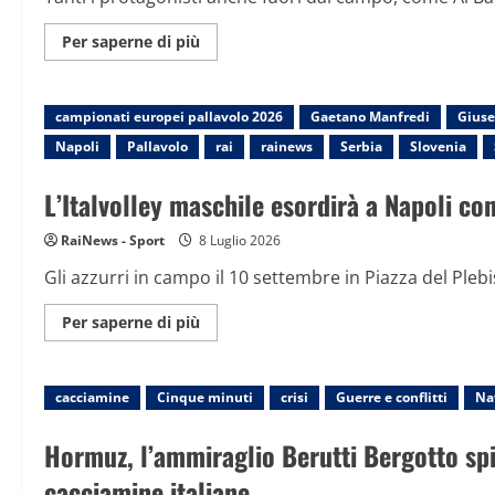
Maggiori
Per saperne di più
informazioni
su
Partita
del
campionati europei pallavolo 2026
Cuore
Gaetano Manfredi
Giuse
2026
Napoli
Pallavolo
rai
rainews
Serbia
Slovenia
tra
politici
e
L’Italvolley maschile esordirà a Napoli con
cantanti:
a
L’Aquila
RaiNews - Sport
8 Luglio 2026
vince
la
solidarietà
Gli azzurri in campo il 10 settembre in Piazza del Plebisc
Maggiori
Per saperne di più
informazioni
su
L’Italvolley
maschile
cacciamine
Cinque minuti
esordirà
crisi
Guerre e conflitti
Nav
a
Napoli
con
Hormuz, l’ammiraglio Berutti Bergotto spie
il
Presidente
cacciamine italiane
Mattarella