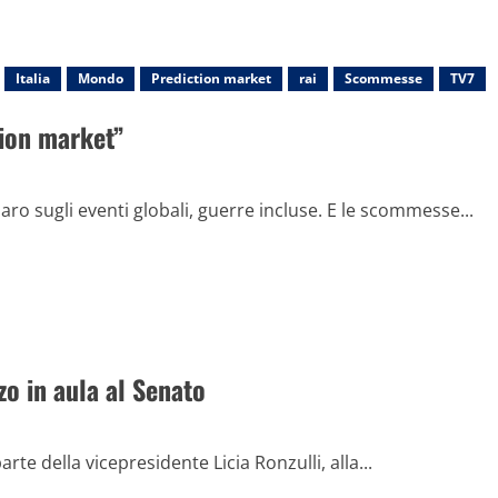
Italia
Mondo
Prediction market
rai
Scommesse
TV7
tion market”
o sugli eventi globali, guerre incluse. E le scommesse...
zo in aula al Senato
rte della vicepresidente Licia Ronzulli, alla...