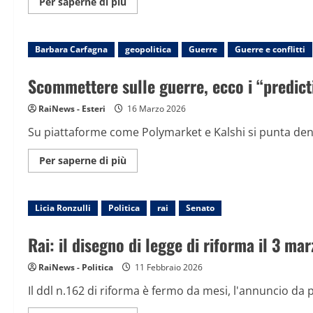
Maggiori
Per saperne di più
informazioni
su
Rai,
giornalista
Barbara Carfagna
geopolitica
aggredita
Guerre
Guerre e conflitti
durante
presidio
anarchico
Scommettere sulle guerre, ecco i “predic
a
Roma
RaiNews - Esteri
16 Marzo 2026
Su piattaforme come Polymarket e Kalshi si punta denar
Maggiori
Per saperne di più
informazioni
su
Scommettere
sulle
Licia Ronzulli
Politica
guerre,
rai
Senato
ecco
i
“prediction
Rai: il disegno di legge di riforma il 3 mar
market”
RaiNews - Politica
11 Febbraio 2026
Il ddl n.162 di riforma è fermo da mesi, l'annuncio da pa