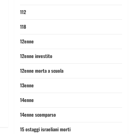
112
118
12enne
12enne investito
12enne morta a scuola
13enne
14enne
14enne scomparso
15 ostaggi israeliani morti