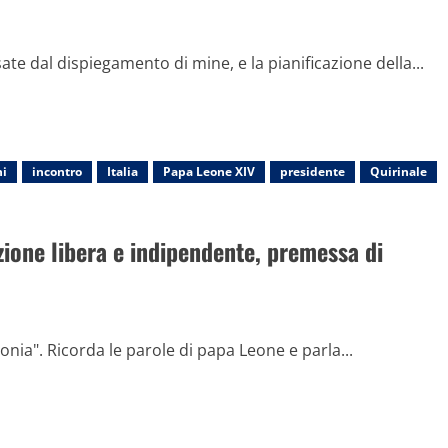
sate dal dispiegamento di mine, e la pianificazione della...
ni
incontro
Italia
Papa Leone XIV
presidente
Quirinale
azione libera e indipendente, premessa di
onia". Ricorda le parole di papa Leone e parla...