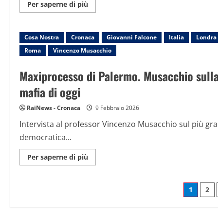
Maggiori
Per saperne di più
informazioni
su
Rai:
il
Cosa Nostra
Cronaca
disegno
Giovanni Falcone
Italia
Londra
di
Roma
Vincenzo Musacchio
legge
di
riforma
Maxiprocesso di Palermo. Musacchio sulla 
il
3
marzo
mafia di oggi
in
aula
al
RaiNews - Cronaca
9 Febbraio 2026
Senato
Intervista al professor Vincenzo Musacchio sul più gran
democratica...
Maggiori
Per saperne di più
informazioni
su
Maxiprocesso
di
Pagin
1
2
Palermo.
Musacchio
sulla
degli
svolta
storica