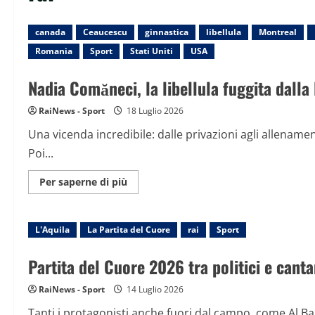
canada
Ceaucescu
ginnastica
libellula
Montreal
Romania
Sport
Stati Uniti
USA
Nadia Comăneci, la libellula fuggita dalla
RaiNews - Sport
18 Luglio 2026
Una vicenda incredibile: dalle privazioni agli allenamen
Poi...
Maggiori
Per saperne di più
informazioni
su
Nadia
Comăneci,
L'Aquila
La Partita del Cuore
la
rai
Sport
libellula
fuggita
dalla
Partita del Cuore 2026 tra politici e cantan
Romania
negli
Stati
RaiNews - Sport
14 Luglio 2026
Uniti
Tanti i protagonisti anche fuori dal campo, come Al Ban