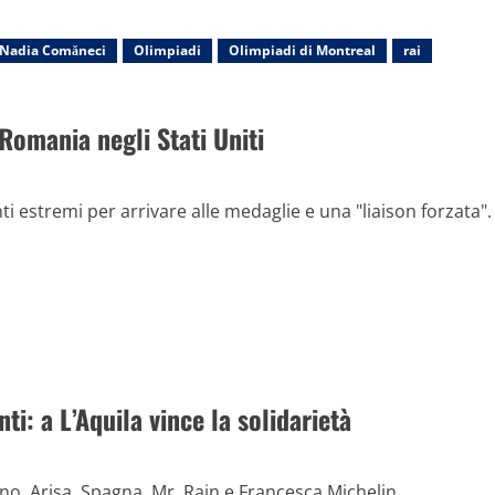
Nadia Comăneci
Olimpiadi
Olimpiadi di Montreal
rai
 Romania negli Stati Uniti
ti estremi per arrivare alle medaglie e una "liaison forzata".
ti: a L’Aquila vince la solidarietà
o, Arisa, Spagna, Mr. Rain e Francesca Michelin....