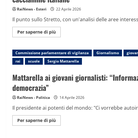
RaiNews - Esteri
22 Aprile 2026
Il punto sullo Stretto, con un'analisi delle aree interes
Maggiori
Per saperne di più
informazioni
su
Hormuz,
l’ammiraglio
Commissione parlamentare di vigilanza
Berutti
Giornalismo
giova
Bergotto
rai
scuole
Sergio Mattarella
spiega
la
situazione
Mattarella ai giovani giornalisti: “Inform
e
parla
dell’invio
democrazia”
di
cacciamine
italiane
RaiNews - Politica
14 Aprile 2026
Il presidente ai potenti del mondo: "Ci vorrebbe autoir
Maggiori
Per saperne di più
informazioni
su
Mattarella
ai