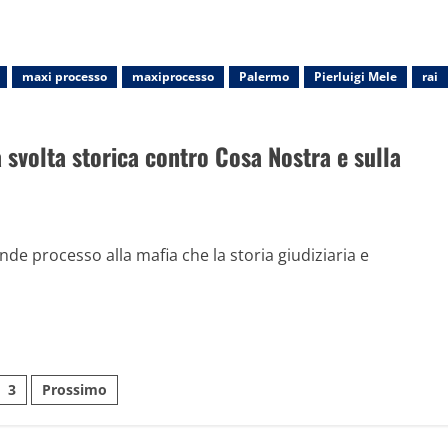
maxi processo
maxiprocesso
Palermo
Pierluigi Mele
rai
svolta storica contro Cosa Nostra e sulla
de processo alla mafia che la storia giudiziaria e
azione
3
Prossimo