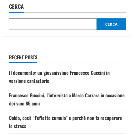
delle
CERCA
cyber-
spie
di
Mosca:
i
CERCA
segreti
del
Dipartimento
4
all’Università
Bauman
RECENT POSTS
Il documento: un giovanissimo Francesco Guccini in
versione cantastorie
Francesco Guccini, l’intervista a Marco Carrara in occasione
dei suoi 85 anni
Caldo, cos’è “l’effetto cumulo” e perchè non fa recuperare
lo stress