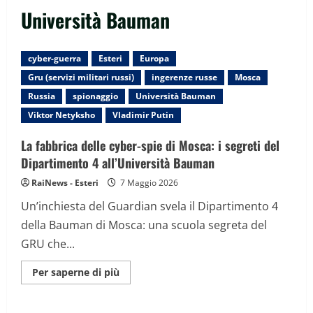
Università Bauman
cyber-guerra
Esteri
Europa
Gru (servizi militari russi)
ingerenze russe
Mosca
Russia
spionaggio
Università Bauman
Viktor Netyksho
Vladimir Putin
La fabbrica delle cyber-spie di Mosca: i segreti del
Dipartimento 4 all’Università Bauman
RaiNews - Esteri
7 Maggio 2026
Un’inchiesta del Guardian svela il Dipartimento 4
della Bauman di Mosca: una scuola segreta del
GRU che...
Maggiori
Per saperne di più
informazioni
su
La
fabbrica