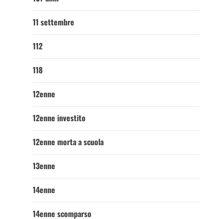
11 settembre
112
118
12enne
12enne investito
12enne morta a scuola
13enne
14enne
14enne scomparso