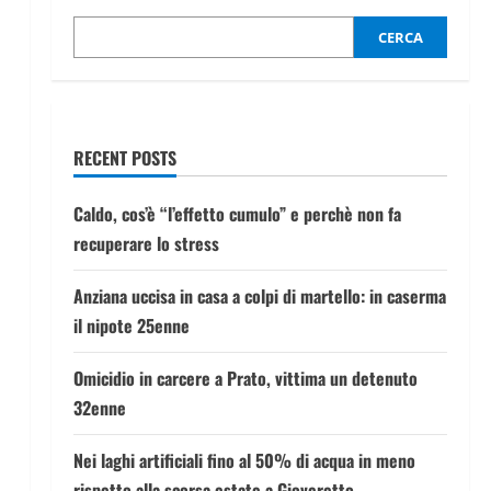
CERCA
RECENT POSTS
Caldo, cos’è “l’effetto cumulo” e perchè non fa
recuperare lo stress
Anziana uccisa in casa a colpi di martello: in caserma
il nipote 25enne
Omicidio in carcere a Prato, vittima un detenuto
32enne
Nei laghi artificiali fino al 50% di acqua in meno
rispetto alla scorsa estate a Gioveretto