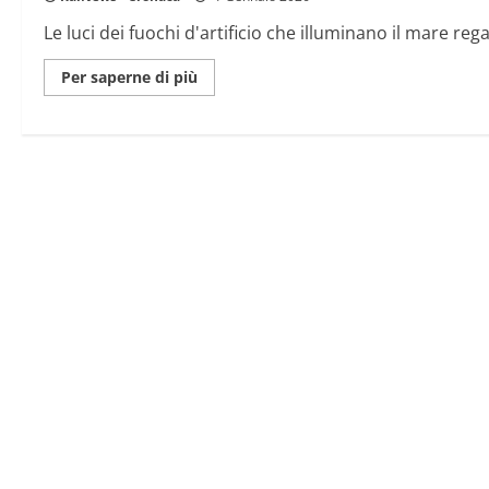
Pisa
Le luci dei fuochi d'artificio che illuminano il mare re
Maggiori
Per saperne di più
informazioni
su
La
mezzanotte
di
Amalfi
è
come
una
giornata
di
sole:
spettacolo
pirotecnico
di
Capodanno