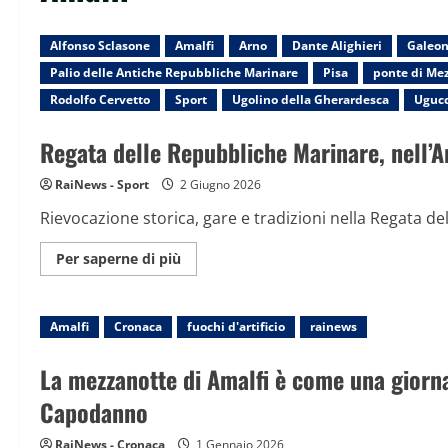
Alfonso Sclasone
Amalfi
Arno
Dante Alighieri
Galeo
Palio delle Antiche Repubbliche Marinare
Pisa
ponte di Me
Rodolfo Cervetto
Sport
Ugolino della Gherardesca
Ugucc
Regata delle Repubbliche Marinare, nell’A
RaiNews - Sport
2 Giugno 2026
Rievocazione storica, gare e tradizioni nella Regata del
Maggiori
Per saperne di più
informazioni
su
Regata
delle
Amalfi
Cronaca
Repubbliche
fuochi d'artificio
rainews
Marinare,
nell’Arno
vince
La mezzanotte di Amalfi è come una giornat
Venezia
davanti
Capodanno
a
Genova
e
RaiNews - Cronaca
1 Gennaio 2026