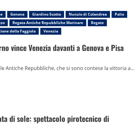
ne
Genova
Giardino Scotto
Nunzio di Colandrea
Palio
zzo
Regata Antiche Repubbliche Marinare
Regate
ione della Faggiola
Venezia
rno vince Venezia davanti a Genova e Pisa
le Antiche Repubbliche, che si sono contese la vittoria a...
a di sole: spettacolo pirotecnico di