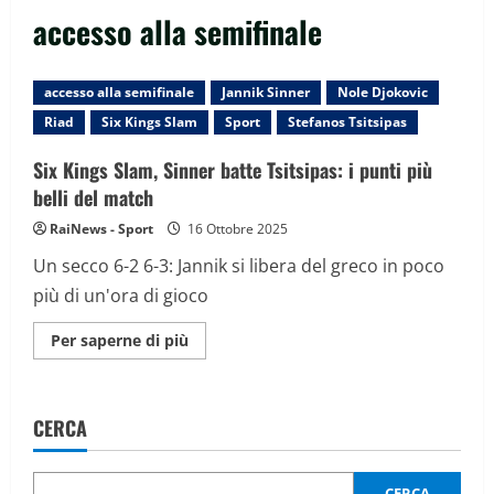
accesso alla semifinale
accesso alla semifinale
Jannik Sinner
Nole Djokovic
Riad
Six Kings Slam
Sport
Stefanos Tsitsipas
Six Kings Slam, Sinner batte Tsitsipas: i punti più
belli del match
RaiNews - Sport
16 Ottobre 2025
Un secco 6-2 6-3: Jannik si libera del greco in poco
più di un'ora di gioco
Maggiori
Per saperne di più
informazioni
su
Six
Kings
Slam,
CERCA
Sinner
batte
Tsitsipas:
i
punti
CERCA