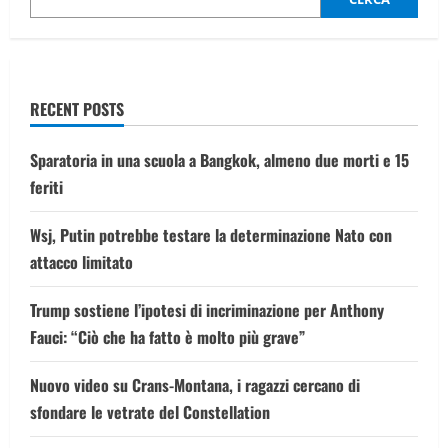
più
belli
del
match
RECENT POSTS
Sparatoria in una scuola a Bangkok, almeno due morti e 15
feriti
Wsj, Putin potrebbe testare la determinazione Nato con
attacco limitato
Trump sostiene l’ipotesi di incriminazione per Anthony
Fauci: “Ciò che ha fatto è molto più grave”
Nuovo video su Crans-Montana, i ragazzi cercano di
sfondare le vetrate del Constellation