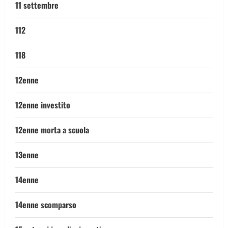
11 settembre
112
118
12enne
12enne investito
12enne morta a scuola
13enne
14enne
14enne scomparso