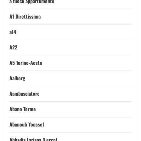
a fuoco appartemento
A1 Direttissima
a14
A22
A5 Torino-Aosta
Aalborg
Aambasciatore
Abano Terme
Abanoub Youssef
Abbadia Lariana (Lecco)