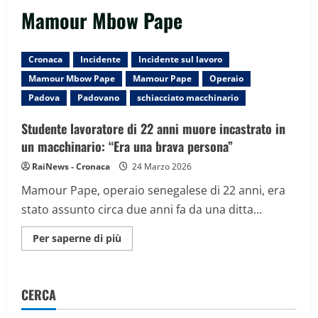
Mamour Mbow Pape
Cronaca
Incidente
Incidente sul lavoro
Mamour Mbow Pape
Mamour Pape
Operaio
Padova
Padovano
schiacciato macchinario
Studente lavoratore di 22 anni muore incastrato in
un macchinario: “Era una brava persona”
RaiNews - Cronaca
24 Marzo 2026
Mamour Pape, operaio senegalese di 22 anni, era
stato assunto circa due anni fa da una ditta...
Maggiori
Per saperne di più
informazioni
su
Studente
lavoratore
di
CERCA
22
anni
muore