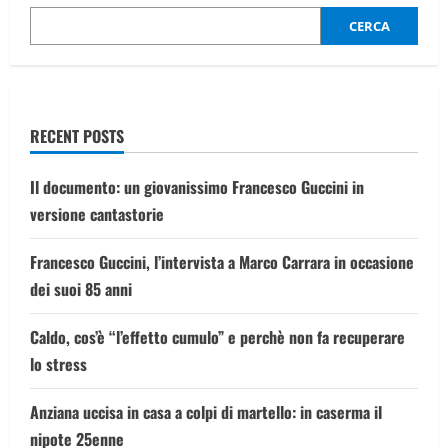
incastrato
in
CERCA
un
macchinario:
“Era
una
brava
persona”
RECENT POSTS
Il documento: un giovanissimo Francesco Guccini in
versione cantastorie
Francesco Guccini, l’intervista a Marco Carrara in occasione
dei suoi 85 anni
Caldo, cos’è “l’effetto cumulo” e perchè non fa recuperare
lo stress
Anziana uccisa in casa a colpi di martello: in caserma il
nipote 25enne