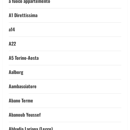
a fuoco appartemento
A1 Direttissima
a14
A22
A5 Torino-Aosta
Aalborg
Aambasciatore
Abano Terme
Abanoub Youssef
Abbadia Lariana (Lecco)