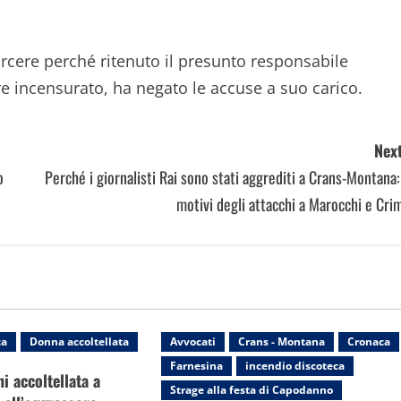
arcere perché ritenuto il presunto responsabile
e incensurato, ha negato le accuse a suo carico.
Next
o
Perché i giornalisti Rai sono stati aggrediti a Crans-Montana:
motivi degli attacchi a Marocchi e Cri
ca
Donna accoltellata
Avvocati
Crans - Montana
Cronaca
Farnesina
incendio discoteca
i accoltellata a
Strage alla festa di Capodanno