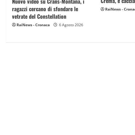
Crema, è caccia
Nuovo video su Crans-Montana, i
i
ragazzi cercano di sfondare le
RaiNews - Crona
g
vetrate del Constellation
RaiNews - Cronaca
6 Agosto 2026
a
t
i
o
n