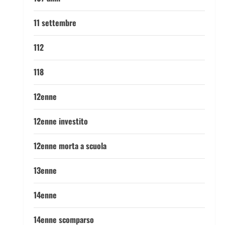
11 settembre
112
118
12enne
12enne investito
12enne morta a scuola
13enne
14enne
14enne scomparso