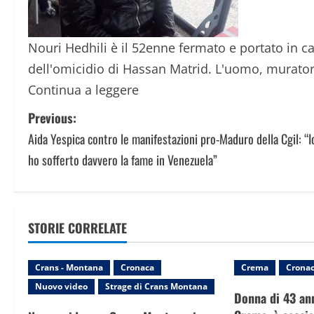
Nouri Hedhili è il 52enne fermato e portato in c
dell'omicidio di Hassan Matrid. L'uomo, murator
Continua a leggere
P
Previous:
Aida Yespica contro le manifestazioni pro-Maduro della Cgil: “I
o
ho sofferto davvero la fame in Venezuela”
s
t
STORIE CORRELATE
n
a
Crans - Montana
Cronaca
Crema
Crona
Nuovo video
Strage di Crans Montana
v
Donna di 43 ann