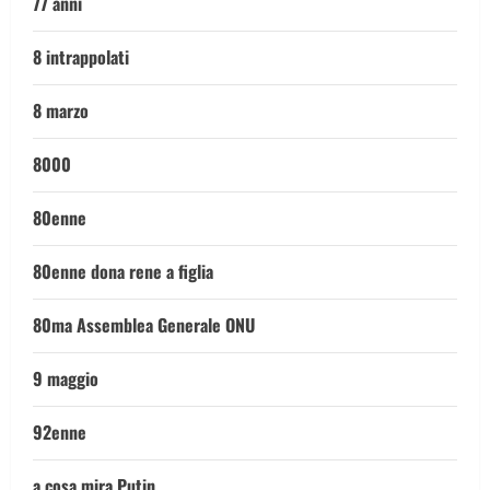
77 anni
8 intrappolati
8 marzo
8000
80enne
80enne dona rene a figlia
80ma Assemblea Generale ONU
9 maggio
92enne
a cosa mira Putin