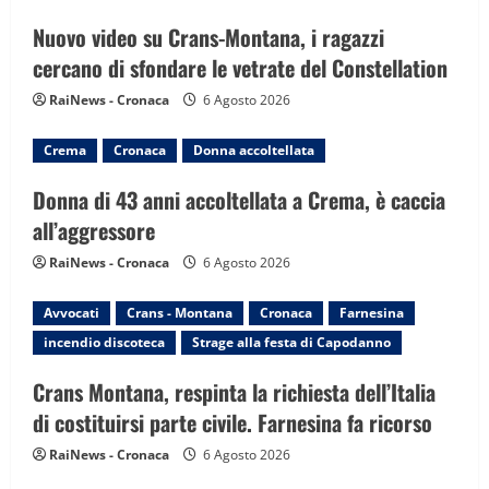
a
Nuovo video su Crans-Montana, i ragazzi
t
cercano di sfondare le vetrate del Constellation
i
RaiNews - Cronaca
6 Agosto 2026
o
Crema
Cronaca
Donna accoltellata
n
Donna di 43 anni accoltellata a Crema, è caccia
all’aggressore
RaiNews - Cronaca
6 Agosto 2026
Avvocati
Crans - Montana
Cronaca
Farnesina
incendio discoteca
Strage alla festa di Capodanno
Crans Montana, respinta la richiesta dell’Italia
di costituirsi parte civile. Farnesina fa ricorso
RaiNews - Cronaca
6 Agosto 2026