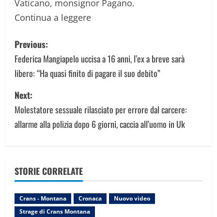
Vaticano, monsignor Pagano.
Continua a leggere
P
Previous:
o
Federica Mangiapelo uccisa a 16 anni, l’ex a breve sarà
libero: “Ha quasi finito di pagare il suo debito”
s
Next:
t
Molestatore sessuale rilasciato per errore dal carcere:
n
allarme alla polizia dopo 6 giorni, caccia all’uomo in Uk
a
v
STORIE CORRELATE
i
g
Crans - Montana
Cronaca
Nuovo video
Strage di Crans Montana