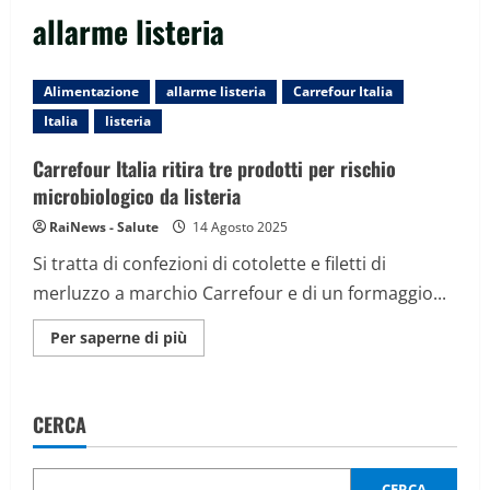
allarme listeria
Alimentazione
allarme listeria
Carrefour Italia
Italia
listeria
Carrefour Italia ritira tre prodotti per rischio
microbiologico da listeria
RaiNews - Salute
14 Agosto 2025
Si tratta di confezioni di cotolette e filetti di
merluzzo a marchio Carrefour e di un formaggio...
Maggiori
Per saperne di più
informazioni
su
Carrefour
Italia
ritira
CERCA
tre
prodotti
per
rischio
microbiologico
CERCA