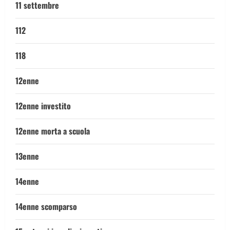
11 settembre
112
118
12enne
12enne investito
12enne morta a scuola
13enne
14enne
14enne scomparso