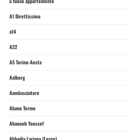
a fuoco appartemento
A1 Direttissima
a14
A22
A5 Torino-Aosta
Aalborg
Aambasciatore
Abano Terme
Abanoub Youssef
Abbadia Lariana (Lecco)