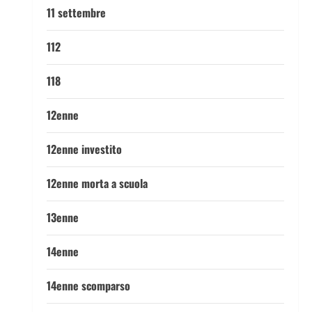
11 settembre
112
118
12enne
12enne investito
12enne morta a scuola
13enne
14enne
14enne scomparso