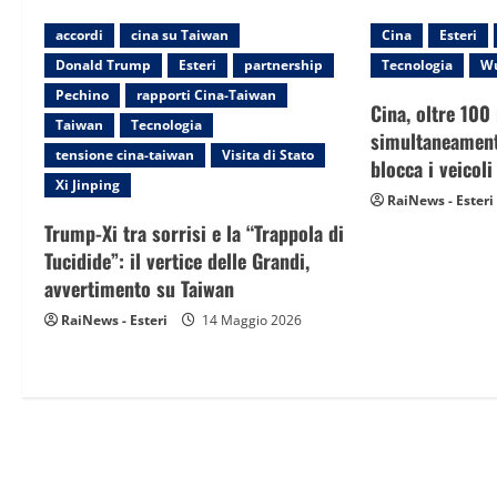
a
accordi
cina su Taiwan
Cina
Esteri
Donald Trump
Esteri
partnership
Tecnologia
W
v
Pechino
rapporti Cina-Taiwan
Cina, oltre 100
i
Taiwan
Tecnologia
simultaneament
tensione cina-taiwan
Visita di Stato
g
blocca i veicol
Xi Jinping
RaiNews - Esteri
a
Trump-Xi tra sorrisi e la “Trappola di
t
Tucidide”: il vertice delle Grandi,
avvertimento su Taiwan
i
RaiNews - Esteri
14 Maggio 2026
o
n