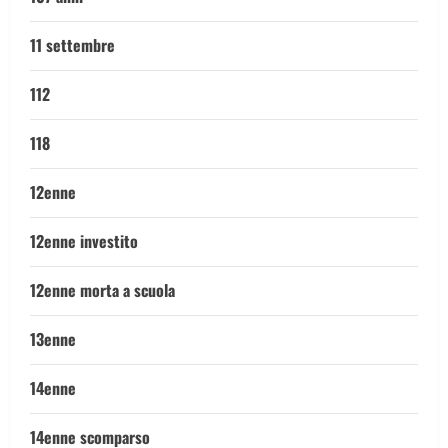
11 settembre
112
118
12enne
12enne investito
12enne morta a scuola
13enne
14enne
14enne scomparso