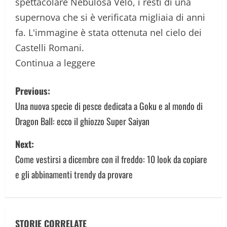
spettacolare Nebulosa Velo, i resti di una
supernova che si è verificata migliaia di anni
fa. L'immagine è stata ottenuta nel cielo dei
Castelli Romani.
Continua a leggere
P
Previous:
o
Una nuova specie di pesce dedicata a Goku e al mondo di
Dragon Ball: ecco il ghiozzo Super Saiyan
s
Next:
t
Come vestirsi a dicembre con il freddo: 10 look da copiare
n
e gli abbinamenti trendy da provare
a
v
STORIE CORRELATE