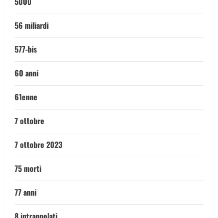
5000
56 miliardi
577-bis
60 anni
61enne
7 ottobre
7 ottobre 2023
75 morti
77 anni
8 intrappolati