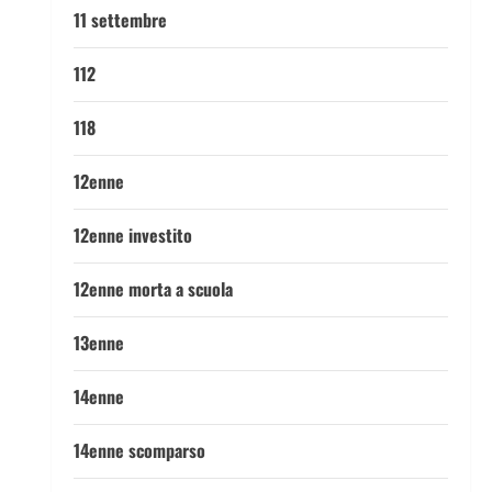
11 settembre
112
118
12enne
12enne investito
12enne morta a scuola
13enne
14enne
14enne scomparso