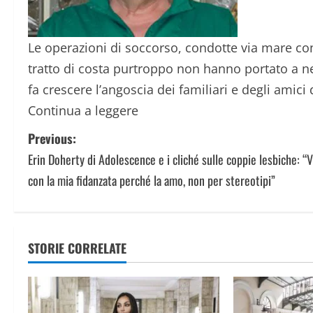
Le operazioni di soccorso, condotte via mare con i
tratto di costa purtroppo non hanno portato a ne
fa crescere l’angoscia dei familiari e degli amici
Continua a leggere
P
Previous:
Erin Doherty di Adolescence e i cliché sulle coppie lesbiche: “V
o
con la mia fidanzata perché la amo, non per stereotipi”
s
t
STORIE CORRELATE
n
a