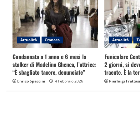
v
i
g
a
Attualità
Cronaca
Attualità
T
t
Condannata a 1 anno e 6 mesi la
Funicolare Cent
stalker di Madelina Ghenea, l’attrice:
2 giorni, si dev
i
“È sbagliato tacere, denunciate”
traente. È la te
o
Enrico Spaccini
4 Febbraio 2026
Pierluigi Frattas
n