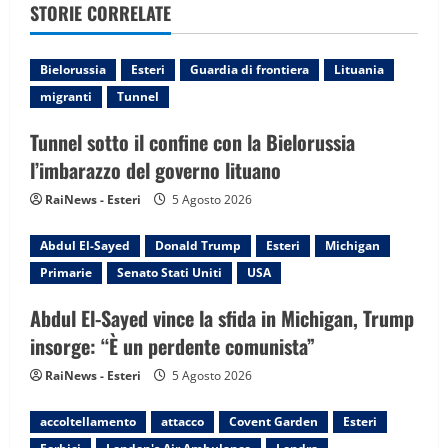
STORIE CORRELATE
i
g
Bielorussia
Esteri
Guardia di frontiera
Lituania
migranti
Tunnel
a
Tunnel sotto il confine con la Bielorussia
t
l’imbarazzo del governo lituano
i
RaiNews - Esteri
5 Agosto 2026
o
Abdul El-Sayed
Donald Trump
Esteri
Michigan
n
Primarie
Senato Stati Uniti
USA
Abdul El-Sayed vince la sfida in Michigan, Trump
insorge: “È un perdente comunista”
RaiNews - Esteri
5 Agosto 2026
accoltellamento
attacco
Covent Garden
Esteri