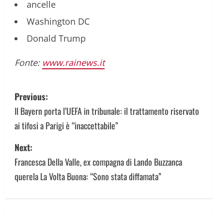
ancelle
Washington DC
Donald Trump
Fonte:
www.rainews.it
P
Previous:
o
Il Bayern porta l’UEFA in tribunale: il trattamento riservato
ai tifosi a Parigi è “inaccettabile”
s
Next:
t
Francesca Della Valle, ex compagna di Lando Buzzanca
n
querela La Volta Buona: “Sono stata diffamata”
a
v