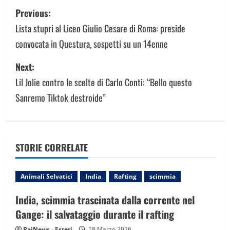
P
Previous:
o
Lista stupri al Liceo Giulio Cesare di Roma: preside
convocata in Questura, sospetti su un 14enne
s
Next:
t
Lil Jolie contro le scelte di Carlo Conti: “Bello questo
n
Sanremo Tiktok destroide”
a
v
STORIE CORRELATE
i
g
Animali Selvatici
India
Rafting
scimmia
a
India, scimmia trascinata dalla corrente nel
Gange: il salvataggio durante il rafting
t
RaiNews - Esteri
18 Marzo 2026