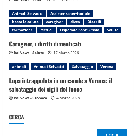
i
Animali Selvatici
Assistenza territoriale
o
basta la salute
caregiver
dieta
Disabili
n
formazione
Medici
Ospedale Sant'Orsola
Salute
Caregiver, i diritti dimenticati
RaiNews - Salute
17 Marzo 2026
animali
Animali Selvatici
Salvataggio
Verona
Lupa intrappolata in un canale a Verona: il
salvataggio dei vigili del fuoco
RaiNews - Cronaca
4 Marzo 2026
CERCA
CERCA