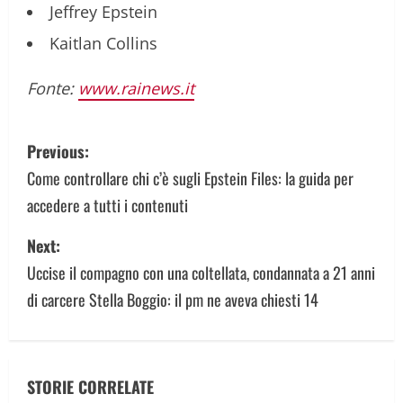
Jeffrey Epstein
Kaitlan Collins
Fonte:
www.rainews.it
P
Previous:
o
Come controllare chi c’è sugli Epstein Files: la guida per
accedere a tutti i contenuti
s
Next:
t
Uccise il compagno con una coltellata, condannata a 21 anni
n
di carcere Stella Boggio: il pm ne aveva chiesti 14
a
v
STORIE CORRELATE