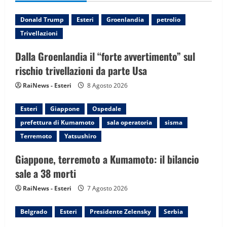
i
g
Donald Trump
Esteri
Groenlandia
petrolio
Trivellazioni
a
Dalla Groenlandia il “forte avvertimento” sul
t
rischio trivellazioni da parte Usa
i
RaiNews - Esteri
8 Agosto 2026
o
Esteri
Giappone
Ospedale
n
prefettura di Kumamoto
sala operatoria
sisma
Terremoto
Yatsushiro
Giappone, terremoto a Kumamoto: il bilancio
sale a 38 morti
RaiNews - Esteri
7 Agosto 2026
Belgrado
Esteri
Presidente Zelensky
Serbia