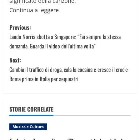
significato della canzone.
Continua a leggere
P
Previous:
o
Lando Norris sbotta a Singapore: “Fai sempre la stessa
domanda. Guarda il video dell’ultima volta”
s
Next:
t
Cambia il traffico di droga, cala la cocaina e cresce il crack:
n
Roma prima in Italia per sequestri
a
v
STORIE CORRELATE
i
g
Musica e Cultura