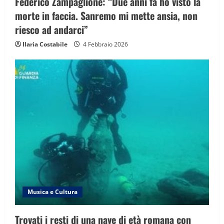
a
Federico Zampaglione: “Due anni fa ho visto la
morte in faccia. Sanremo mi mette ansia, non
t
riesco ad andarci”
i
Ilaria Costabile
4 Febbraio 2026
o
n
Musica e Cultura
Trovati i resti di una nave di età romana con