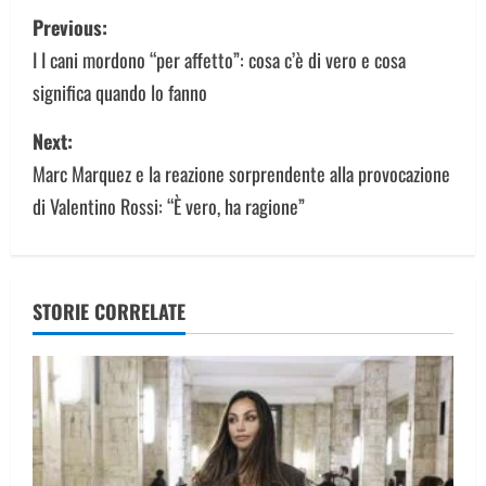
P
Previous:
o
I I cani mordono “per affetto”: cosa c’è di vero e cosa
significa quando lo fanno
s
Next:
t
Marc Marquez e la reazione sorprendente alla provocazione
n
di Valentino Rossi: “È vero, ha ragione”
a
v
STORIE CORRELATE
i
g
a
t