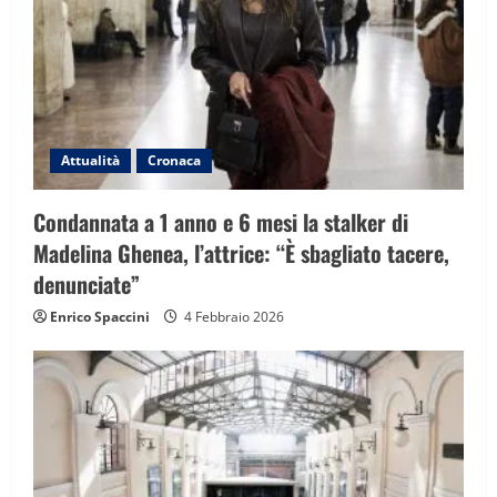
i
o
n
Attualità
Cronaca
Condannata a 1 anno e 6 mesi la stalker di
Madelina Ghenea, l’attrice: “È sbagliato tacere,
denunciate”
Enrico Spaccini
4 Febbraio 2026