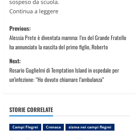
sospeso da scuola.
Continua a leggere
P
Previous:
o
Alessia Prete è diventata mamma: l’ex del Grande Fratello
ha annunciato la nascita del primo figlio, Roberto
s
Next:
t
Rosario Guglielmi di Temptation Island in ospedale per
n
un’infezione: “Ho dovuto chiamare l’ambulanza”
a
v
STORIE CORRELATE
i
g
Campi Flegrei
Cronaca
sisma nei campi flegrei