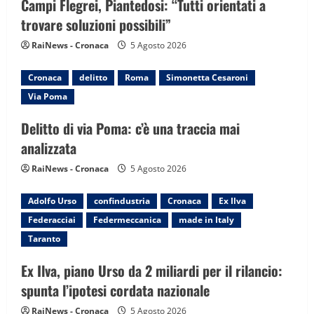
a
Campi Flegrei, Piantedosi: “Tutti orientati a
trovare soluzioni possibili”
t
RaiNews - Cronaca
5 Agosto 2026
i
Cronaca
delitto
Roma
Simonetta Cesaroni
o
Via Poma
n
Delitto di via Poma: c’è una traccia mai
analizzata
RaiNews - Cronaca
5 Agosto 2026
Adolfo Urso
confindustria
Cronaca
Ex Ilva
Federacciai
Federmeccanica
made in Italy
Taranto
Ex Ilva, piano Urso da 2 miliardi per il rilancio:
spunta l’ipotesi cordata nazionale
RaiNews - Cronaca
5 Agosto 2026