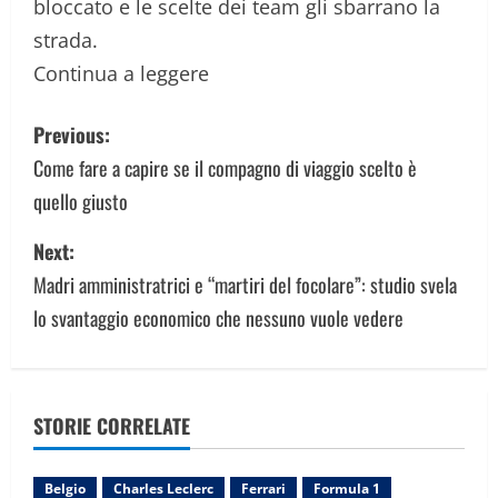
bloccato e le scelte dei team gli sbarrano la
strada.
Continua a leggere
P
Previous:
o
Come fare a capire se il compagno di viaggio scelto è
quello giusto
s
Next:
t
Madri amministratrici e “martiri del focolare”: studio svela
n
lo svantaggio economico che nessuno vuole vedere
a
v
STORIE CORRELATE
i
g
Belgio
Charles Leclerc
Ferrari
Formula 1