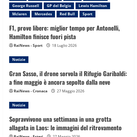
George Russell
GP del Belgio
Lewis Hamilton
a
Mclaren
Mercedes
Red Bull
Sport
t
F1, prove libere: miglior tempo per Antonelli,
i
Hamilton finisce fuori pista
RaiNews - Sport
18 Luglio 2026
o
n
Notizie
Gran Sasso, il drone sorvola il Rifugio Garibaldi:
a fine maggio è ancora sepolto dalla neve
RaiNews - Cronaca
27 Maggio 2026
Notizie
Sopravvivono una settimana in una grotta
allagata in Laos: le immagini del ritrovamento
RaiNews - Esteri
27 Maggio 2026