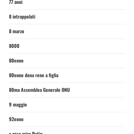
77 anni
8 intrappolati
8 marzo
8000
80enne
80enne dona rene a figlia
80ma Assemblea Generale ONU
9 maggio
92enne
a cosa mira Putin