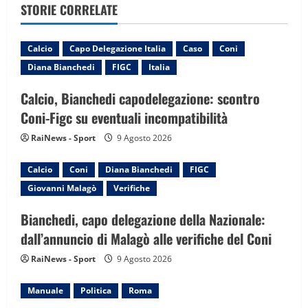
a
STORIE CORRELATE
v
Calcio
Capo Delegazione Italia
Caso
Coni
i
Diana Bianchedi
FIGC
Italia
g
Calcio, Bianchedi capodelegazione: scontro
Coni-Figc su eventuali incompatibilità
a
RaiNews - Sport
9 Agosto 2026
t
Calcio
Coni
Diana Bianchedi
FIGC
i
Giovanni Malagò
Verifiche
o
Bianchedi, capo delegazione della Nazionale:
n
dall’annuncio di Malagò alle verifiche del Coni
RaiNews - Sport
9 Agosto 2026
Manuale
Politica
Roma