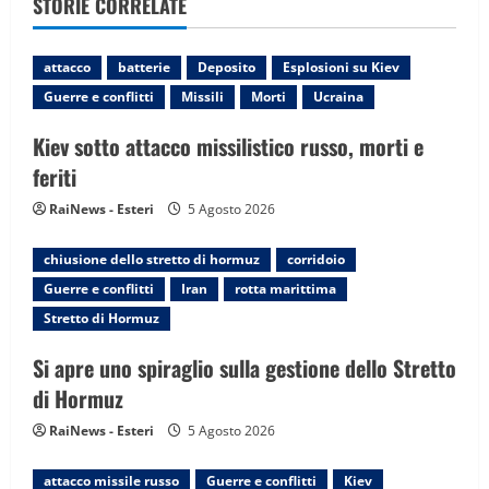
STORIE CORRELATE
i
g
attacco
batterie
Deposito
Esplosioni su Kiev
Guerre e conflitti
Missili
Morti
Ucraina
a
Kiev sotto attacco missilistico russo, morti e
t
feriti
i
RaiNews - Esteri
5 Agosto 2026
o
chiusione dello stretto di hormuz
corridoio
n
Guerre e conflitti
Iran
rotta marittima
Stretto di Hormuz
Si apre uno spiraglio sulla gestione dello Stretto
di Hormuz
RaiNews - Esteri
5 Agosto 2026
attacco missile russo
Guerre e conflitti
Kiev