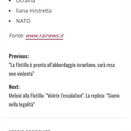
Ucraina
liana mistretta
NATO
Fonte:
www.rainews.it
P
Previous:
o
“La Flotilla è pronta all’abbordaggio israeliano, sarà resa
non-violenta”
s
Next:
t
Meloni alla Flotilla: “Volete l’escalation”. La replica: “Siamo
n
nella legalità”
a
v