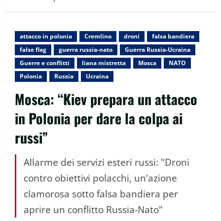
attacco in polonia
Cremlino
droni
falsa bandiera
false flag
guerra russia-nato
Guerra Russia-Ucraina
Guerre e conflitti
liana mistretta
Mosca
NATO
Polonia
Russia
Ucraina
Mosca: “Kiev prepara un attacco
in Polonia per dare la colpa ai
russi”
Allarme dei servizi esteri russi: "Droni
contro obiettivi polacchi, un'azione
clamorosa sotto falsa bandiera per
aprire un conflitto Russia-Nato"