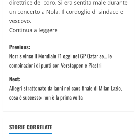
direttrice del coro. Si era sentita male durante
un concerto a Nola. Il cordoglio di sindaco e
vescovo.
Continua a leggere
P
Previous:
o
Norris vince il Mondiale F1 oggi nel GP Qatar se… le
combinazioni di punti con Verstappen e Piastri
s
Next:
t
Allegri strattonato da Ianni nel caos finale di Milan-Lazio,
n
cosa è successo: non è la prima volta
a
v
STORIE CORRELATE
i