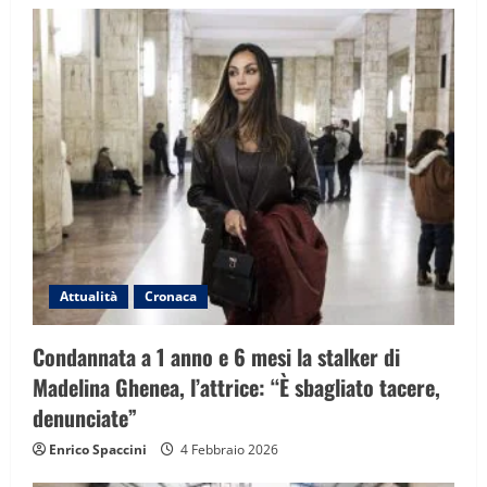
g
a
t
i
o
n
Attualità
Cronaca
Condannata a 1 anno e 6 mesi la stalker di
Madelina Ghenea, l’attrice: “È sbagliato tacere,
denunciate”
Enrico Spaccini
4 Febbraio 2026