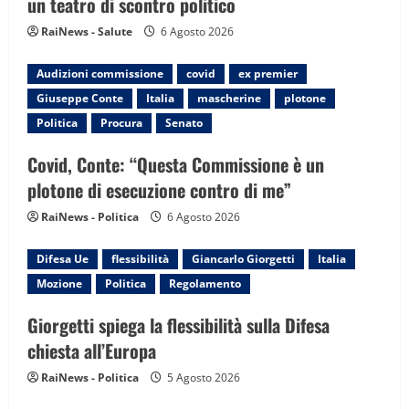
i
un teatro di scontro politico
RaiNews - Salute
6 Agosto 2026
o
n
Audizioni commissione
covid
ex premier
Giuseppe Conte
Italia
mascherine
plotone
Politica
Procura
Senato
Covid, Conte: “Questa Commissione è un
plotone di esecuzione contro di me”
RaiNews - Politica
6 Agosto 2026
Difesa Ue
flessibilità
Giancarlo Giorgetti
Italia
Mozione
Politica
Regolamento
Giorgetti spiega la flessibilità sulla Difesa
chiesta all’Europa
RaiNews - Politica
5 Agosto 2026