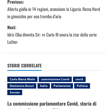
Previous:
o
Allerta gialla in 14 regioni, arancione in Liguria. Roma Nord
in ginocchio per una tromba d’aria
s
Next:
t
Idris Elba diventa Sir: re Carlo III onora la star della serie
n
Luther
a
v
STORIE CORRELATE
i
g
Carlo Maria Miele
commissione Covid
covid
Domenico Arcuri
Italia
Parlamento
Politica
a
Senato
t
La commissione parlamentare Covid, storia di