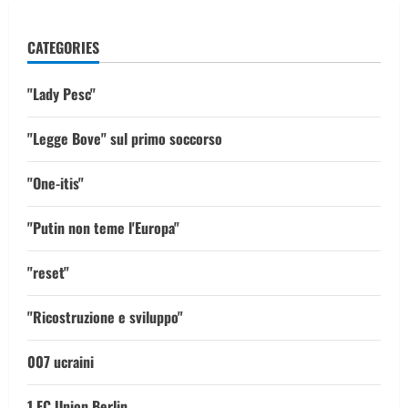
CATEGORIES
"Lady Pesc"
"Legge Bove" sul primo soccorso
"One-itis"
"Putin non teme l'Europa"
"reset"
"Ricostruzione e sviluppo"
007 ucraini
1 FC Union Berlin