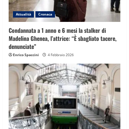
o
n
Attualità
Cronaca
Condannata a 1 anno e 6 mesi la stalker di
Madelina Ghenea, l’attrice: “È sbagliato tacere,
denunciate”
Enrico Spaccini
4 Febbraio 2026