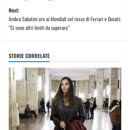
s
Next:
Ambra Sabatini oro ai Mondiali col rosso di Ferrari e Ducati:
t
“Ci sono altri limiti da superare”
n
a
v
STORIE CORRELATE
i
g
a
t
i