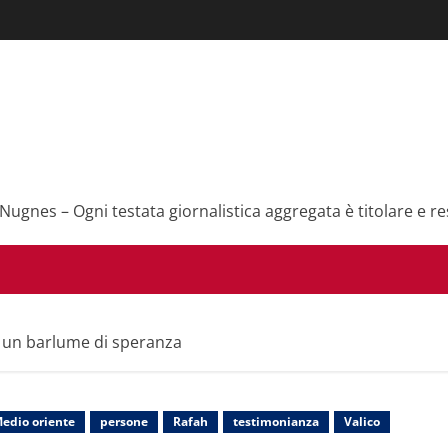
 Nugnes – Ogni testata giornalistica aggregata è titolare e re
 è un barlume di speranza
edio oriente
persone
Rafah
testimonianza
Valico