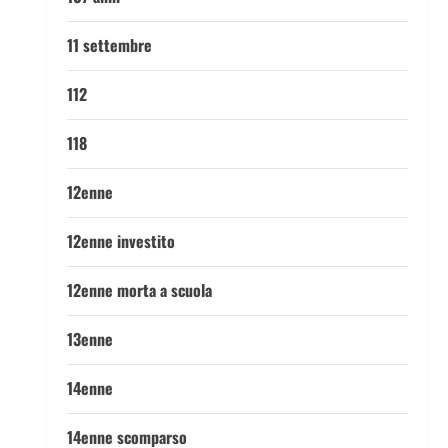
11 settembre
112
118
12enne
12enne investito
12enne morta a scuola
13enne
14enne
14enne scomparso