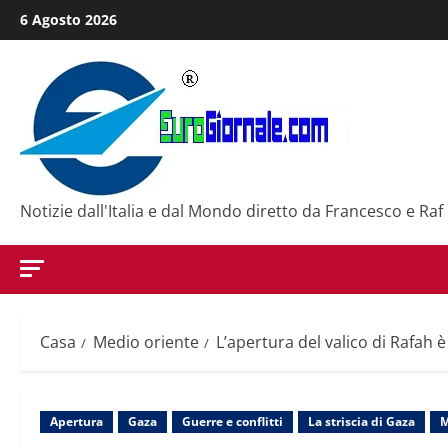
Salta
6 Agosto 2026
al
contenuto
Notizie dall'Italia e dal Mondo diretto da Francesco e Raf
Casa
Medio oriente
L’apertura del valico di Rafah
Apertura
Gaza
Guerre e conflitti
La striscia di Gaza
M