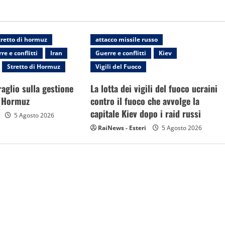
tretto di hormuz
attacco missile russo
re e conflitti
Iran
Guerre e conflitti
Kiev
Stretto di Hormuz
Vigili del Fuoco
raglio sulla gestione
La lotta dei vigili del fuoco ucraini
i Hormuz
contro il fuoco che avvolge la
capitale Kiev dopo i raid russi
5 Agosto 2026
RaiNews - Esteri
5 Agosto 2026