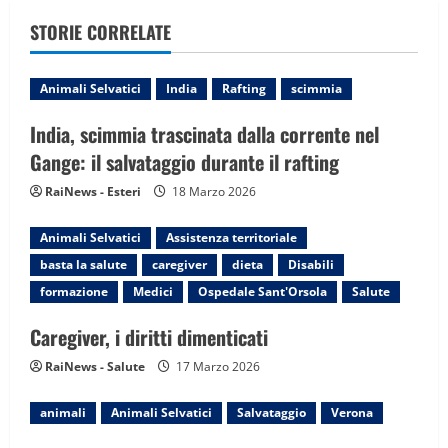
v
STORIE CORRELATE
i
g
Animali Selvatici
India
Rafting
scimmia
a
India, scimmia trascinata dalla corrente nel
Gange: il salvataggio durante il rafting
t
RaiNews - Esteri
18 Marzo 2026
i
Animali Selvatici
Assistenza territoriale
o
basta la salute
caregiver
dieta
Disabili
n
formazione
Medici
Ospedale Sant'Orsola
Salute
Caregiver, i diritti dimenticati
RaiNews - Salute
17 Marzo 2026
animali
Animali Selvatici
Salvataggio
Verona