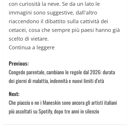
con curiosità la neve. Se da un lato le
immagini sono suggestive, dall'altro
riaccendono il dibattito sulla cattività dei
cetacei, cosa che sempre più paesi hanno già
scelto di vietare.
Continua a leggere
P
Previous:
o
Congedo parentale, cambiano le regole dal 2026: durata
dei giorni di malattia, indennità e nuovi limiti d’età
s
Next:
t
Che piaccia o no i Maneskin sono ancora gli artisti italiani
n
più ascoltati su Spotify, dopo tre anni in silenzio
a